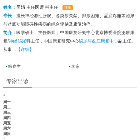
姓名：
吴娟
主任医师
科主任
详细
专长：
擅长神经源性膀胱、各类尿失禁、排尿困难、盆底疼痛等泌尿
与盆底功能障碍性疾病的综合评估及康复治疗。
简介：
医学硕士，主任医师；中国康复研究中心北京博爱医院泌尿康
复/
神经泌尿科
主任，中国康复研究中心
泌尿与盆底康复中心
副主任。
从事…
【详细】
韩春生
李东
专家出诊
<
周一
周二
周三
周四
周五
周六
周日
>