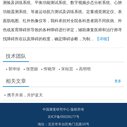
测验及训练系统、平衡功能测试系统、数字视频步态分析系统、心肺
功能遥测系统、等速运动肌力测试及训练系统、定量感觉测定仪、表
面肌电图、红外热像仪等，我科承担对全院各科患者因不同疾病、外
伤或发育障碍所导致的各种障碍进行评定，辅助康复医师和治疗师寻
找障碍所在以及障碍的程度，确定障碍诊断，为制…
【详细】
技术团队
郭华珍
张慧丽
恽晓萍
宋桂芸
高明明
相关文章
更多
携手并肩，共护蓝天
中国康复研究中心 版权所有
京ICP备05029177号
地址：北京市丰台区角门北路10号