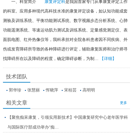
一、科室简介
康复评定科
是我国首家专门从事康复评定工作
的科室。应用多种现代高科技水准的康复评定设备，如认知功能成套
测验及训练系统、平衡功能测试系统、数字视频步态分析系统、心肺
功能遥测系统、等速运动肌力测试及训练系统、定量感觉测定仪、表
面肌电图、红外热像仪等，我科承担对全院各科患者因不同疾病、外
伤或发育障碍所导致的各种障碍进行评定，辅助康复医师和治疗师寻
找障碍所在以及障碍的程度，确定障碍诊断，为制…
【详细】
技术团队
郭华珍
张慧丽
恽晓萍
宋桂芸
高明明
相关文章
更多
【聚焦痴呆康复，引领实用新技术】中国康复研究中心老年医学科
与国际医疗部成功举办“痴…