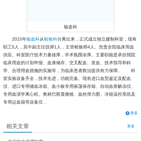
输血科
2015年
输血科
从
检验科
分离出来，正式成立独立建制科室，现有
职工5人，其中副主任技师1人，主管检验师4人。负责全院临床用血
供应。科室医疗技术力量雄厚，学术氛围浓厚。主要职能是承担我院
临床用血的计划申报、血液储存、交叉配血、发血、技术指导和科
学、合理用血措施的实施等，为临床患者救治提供有力保障。 科
室实验设备齐全，技术先进，功能完备。现有进口血型鉴定及配血
仪、进口专用储血冰箱、血小板专用振荡保存箱、自动血浆解冻仪、
专用血清学离心机、奥林巴斯显微镜、血栓弹力图、冷链温控系统及
专用运血箱等设备仪…
更多
相关文章
更多