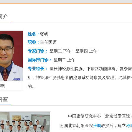
简介
姓名：
张帆
职称：
主任医师
专家门诊：
星期二 下午
星期四 上午
国际部门诊：
星期二 上午
专业特长：
擅长神经源性膀胱、下尿路功能障碍、复杂尿
析，神经源性膀胱患者的泌尿系功能康复及管理。尤其擅
张帆
的…
科室
中国康复研究中心（北京博爱医院）于
附属北京朝阳医院
张鹏
教授后，建立
泌