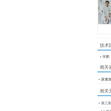
技术
张鹏
相关
尿潴
相关
第三期