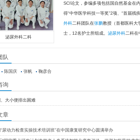
SCI论文，参编多项包括国自然基金在
得“中华医学科技一等奖”2项、“首届残
外科
二科团队在
张鹏
教授（首都医科大
士，12名护士所组成。
泌尿外科
二科在
泌尿外科二科
团队
陈国庆
张帆
鞠彦合
咨询
溜、大小便排出困难
文章
“尿动力检查实操技术培训班”在中国康复研究中心圆满举办