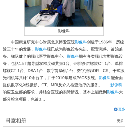
影像科
中国康复研究中心附属北京博爱医院
影像科
创建于1986年，历经
近三十年的发展，
影像科
现已成为影像设备先进、配置完善、诊治兼
备、梯队健全的现代医学影像中心。
影像科
拥有各类现代大型影像设
备，包括1.5T超导型双梯度磁共振1台、64排多层螺旋CT 1台、单排
螺旋CT 1台、DSA 1台、数字胃肠机1台、数字摄影DR、CR、干式激
光相机等共计10余台了，并于2010年建成PACS系统。
影像科
能全面
提供数字化X线摄影、CT、MRI及介入检查治疗的服务。
影像科
响应卫生部的要求，并结合医院的实际情况，基本上能做到
影像科
大
部分检查项目，急诊3…
更多
科室相册
更多