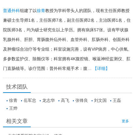
普通外科
组建了以
徐青
教授为学科带头人的团队，现有主任医师教授
兼硕士生导师1名，主任医师7名，副主任医师2名，主治医师1名，住
院医师3名，均为硕士研究生以上学历。拥有病床57张。设有甲状腺
乳腺外科、肝胆、胃肠腹外疝外科、血管外科、肛肠外科、创面外科
及肿瘤综合治疗等专业组；科室设施完善，设有VIP病房，中心供氧、
多参数监护仪、除颤仪等；科室拥有4K腹腔镜、喉返神经监测仪、肛
门直肠镜等。诊疗范围：普外科常规手术：腹…
【详细】
技术团队
徐青
岳军忠
龙志华
高飞
张锋良
刘文国
王磊
王烨
相关文章
更多