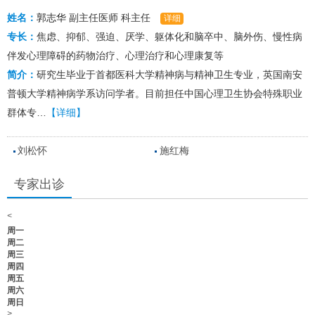
姓名：
郭志华
副主任医师
科主任
详细
专长：
焦虑、抑郁、强迫、厌学、躯体化和脑卒中、脑外伤、慢性病
伴发心理障碍的药物治疗、心理治疗和心理康复等
简介：
研究生毕业于首都医科大学精神病与精神卫生专业，英国南安
普顿大学精神病学系访问学者。目前担任中国心理卫生协会特殊职业
群体专…
【详细】
刘松怀
施红梅
专家出诊
<
周一
周二
周三
周四
周五
周六
周日
>