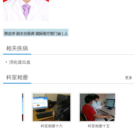
郭志华
副主任医师
国际医疗部门诊 |
上
午
相关疾病
消化道出血
科室相册
更多
相册十七
科室相册十六
科室相册十五
科