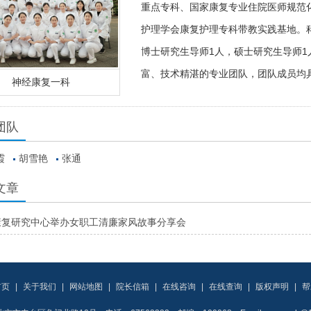
重点专科、国家康复专业住院医师规范
护理学会康复护理专科带教实践基地。科
博士研究生导师1人，硕士研究生导师1
富、技术精湛的专业团队，团队成员均
神经康复一科
团队
霞
胡雪艳
张通
文章
康复研究中心举办女职工清廉家风故事分享会
首页
|
关于我们
|
网站地图
|
院长信箱
|
在线咨询
|
在线查询
|
版权声明
|
帮