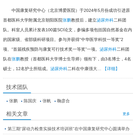
中国康复研究中心（北京博爱医院）于2024年5月份成功引进原
首都医科大学附属北京朝阳医院
张鹏
教授后，建立
泌尿外科
二科团
队。科室人员累计发表100篇SCI论文，参编多项包括国自然基金在内
的国家级、省部级科研项目。参与并获得“中华医学科技一等奖”2
项、“首届残疾预防与康复可行技术奖一等奖”一项。
泌尿外科
二科团
队在
张鹏
教授（首都医科大学博士生导师）领衔下，由3名博士，4名
硕士，12名护士所组成。
泌尿外科
二科在中康强大…
【详细】
技术团队
张鹏
陈国庆
张帆
鞠彦合
相关文章
更多
第三期“尿动力检查实操技术培训班”在中国康复研究中心圆满举办