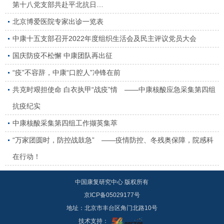
第十八党支部共赴平北抗日…
北京博爱医院专家出诊一览表
中康十五支部召开2022年度组织生活会及民主评议党员大会
国庆防疫不松懈 中康团队再出征
“疫”不容辞，中康“口腔人”冲锋在前
共克时艰担使命 白衣执甲“战疫”情 ——中康核酸应急采集第四组
抗疫纪实
中康核酸采集第四组工作撷英集萃
“万家团圆时，防控战鼓急” ——疫情防控、冬残奥保障，院感科
在行动！
中国康复研究中心 版权所有
京ICP备05029177号
地址：北京市丰台区角门北路10号
技术支持：