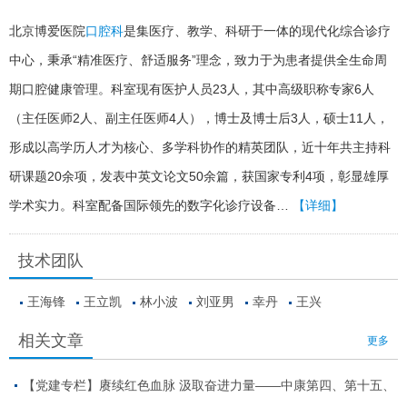
北京博爱医院
口腔科
是集医疗、教学、科研于一体的现代化综合诊疗
中心，秉承“精准医疗、舒适服务”理念，致力于为患者提供全生命周
期口腔健康管理。科室现有医护人员23人，其中高级职称专家6人
（主任医师2人、副主任医师4人），博士及博士后3人，硕士11人，
形成以高学历人才为核心、多学科协作的精英团队，近十年共主持科
研课题20余项，发表中英文论文50余篇，获国家专利4项，彰显雄厚
学术实力。科室配备国际领先的数字化诊疗设备…
【详细】
技术团队
王海锋
王立凯
林小波
刘亚男
幸丹
王兴
相关文章
更多
【党建专栏】赓续红色血脉 汲取奋进力量——中康第四、第十五、