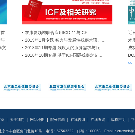
，首
在康复领域联合应用ICD-11与ICF
近
馆与
2019年1月专题 智力与发展性残疾术语、…
术
学文
2018年11期专题 残疾人的服务需求与服…
成
2018年10期专题 基于ICF国际残疾定义…
DOA
>>
首页
|
关于我们
|
网站地图
|
院长信箱
|
在线咨询
|
在线查询
|
版权声明
|
帮
京市丰台区角门北路10号 电话：67563322 邮编：100068 Email：crrcweb@16