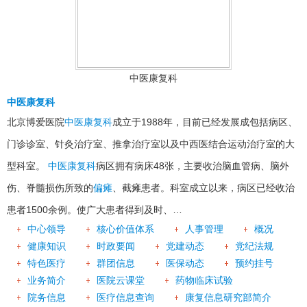
中医康复科
中医康复科
北京博爱医院
中医康复科
成立于1988年，目前已经发展成包括病区、
门诊诊室、针灸治疗室、推拿治疗室以及中西医结合运动治疗室的大
型科室。
中医康复科
病区拥有病床48张，主要收治脑血管病、脑外
伤、脊髓损伤所致的
偏瘫
、截瘫患者。科室成立以来，病区已经收治
患者1500余例。使广大患者得到及时、…
中心领导
核心价值体系
人事管理
概况
健康知识
时政要闻
党建动态
党纪法规
特色医疗
群团信息
医保动态
预约挂号
业务简介
医院云课堂
药物临床试验
院务信息
医疗信息查询
康复信息研究部简介