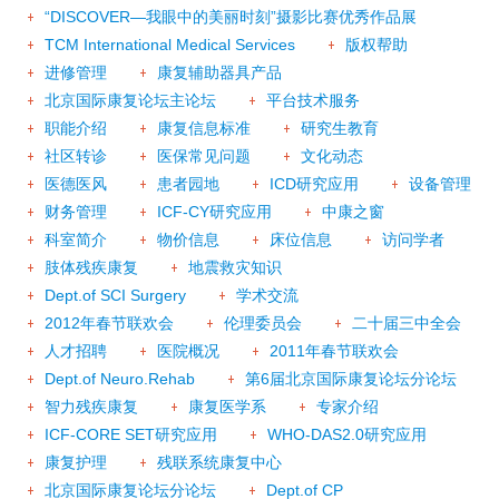
“DISCOVER—我眼中的美丽时刻”摄影比赛优秀作品展
TCM International Medical Services
版权帮助
进修管理
康复辅助器具产品
北京国际康复论坛主论坛
平台技术服务
职能介绍
康复信息标准
研究生教育
社区转诊
医保常见问题
文化动态
医德医风
患者园地
ICD研究应用
设备管理
财务管理
ICF-CY研究应用
中康之窗
科室简介
物价信息
床位信息
访问学者
肢体残疾康复
地震救灾知识
Dept.of SCI Surgery
学术交流
2012年春节联欢会
伦理委员会
二十届三中全会
人才招聘
医院概况
2011年春节联欢会
Dept.of Neuro.Rehab
第6届北京国际康复论坛分论坛
智力残疾康复
康复医学系
专家介绍
ICF-CORE SET研究应用
WHO-DAS2.0研究应用
康复护理
残联系统康复中心
北京国际康复论坛分论坛
Dept.of CP