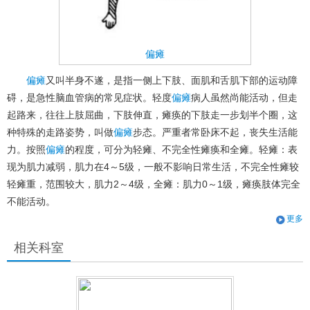
偏瘫
偏瘫
又叫半身不遂，是指一侧上下肢、面肌和舌肌下部的运动障
碍，是急性脑血管病的常见症状。轻度
偏瘫
病人虽然尚能活动，但走
起路来，往往上肢屈曲，下肢伸直，瘫痪的下肢走一步划半个圈，这
种特殊的走路姿势，叫做
偏瘫
步态。严重者常卧床不起，丧失生活能
力。按照
偏瘫
的程度，可分为轻瘫、不完全性瘫痪和全瘫。轻瘫：表
现为肌力减弱，肌力在4～5级，一般不影响日常生活，不完全性瘫较
轻瘫重，范围较大，肌力2～4级，全瘫：肌力0～1级，瘫痪肢体完全
不能活动。
更多
相关科室