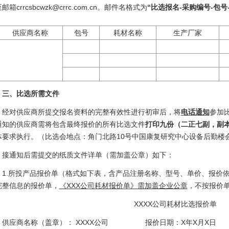
邮箱crrcsbcwzk@crrc.com.cn。邮件名格式为
“比选报名-采购编号-包号
供应商名称
包号
耗材名称
生产厂家
三、比选所需文件
经对供应商所提交报名资料的完整有效性进行初审后，将
电话通知
参加
通知的供应商需将包含最终报价的所有比选文件
打印九份（二正七副，副
体要求执行。（比选会地点：角门北路10号中国康复研究中心设备后勤楼
接通知后需提交的纸质文件详单（需加盖公章）如下：
1.所投产品报价单（格式如下表，含产品注册名称、型号、单价、报价
完整信息的报价单，
《XXX公司耗材报价单》需加盖企业公章
，不按报价
XXXX公司耗材比选报价单
供应商名称（盖章）： XXXX公司 报价日期：X年X月X日