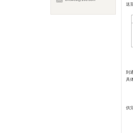
送至
到
具
供