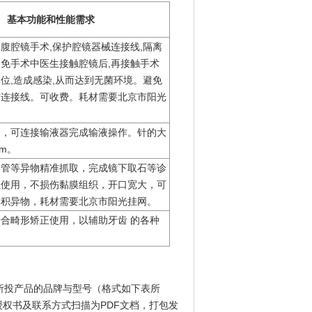
基本功能和性能需求
腹腔镜手术,保护腔镜器械连接线,隔离
免手术中医生接触腔镜后,再接触手术
位,造成感染,从而达到无菌环境。避免
伤连接线。可收费。耗材需要北京市阳光
卸，可连接输液器完成输液操作。针的大
mm。
架管等异物精准抓取，完成镜下取石等诊
性使用，不损伤黏膜组织，开口宽大，可
体积异物，耗材需要北京市阳光挂网。
合畸形矫正使用，以辅助牙齿 的各种
所投产品的品牌与型号（格式如下表所
权书及联系方式扫描为PDF文档，打包发