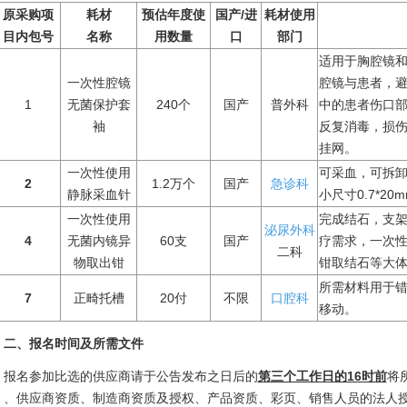
原采购项
耗材
预估年度使
国产/进
耗材使用
目内包号
名称
用数量
口
部门
适用于胸腔镜和
一次性腔镜
腔镜与患者，避
1
无菌保护套
240个
国产
普外科
中的患者伤口部
袖
反复消毒，损
挂网。
一次性使用
可采血，可拆
2
1.2万个
国产
急诊科
静脉采血针
小尺寸0.7*20
一次性使用
完成结石，支
泌尿外科
4
无菌内镜异
60支
国产
疗需求，一次
二科
物取出钳
钳取结石等大
所需材料用于错
7
正畸托槽
20付
不限
口腔科
移动。
二、报名时间及所需文件
报名参加比选的供应商请于公告发布之日后的
第三个工作日的16时前
将
）、供应商资质、制造商资质及授权、产品资质、彩页、销售人员的法人授