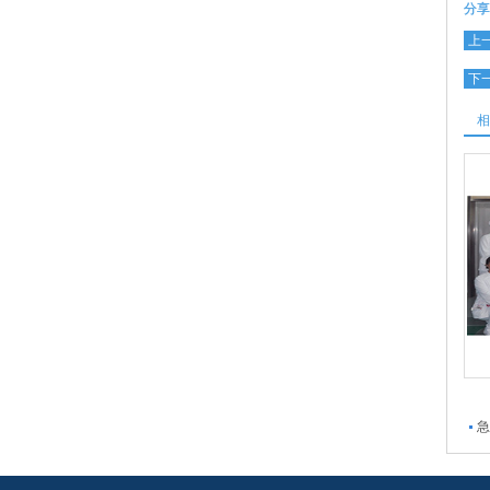
分享
上
下
相
急