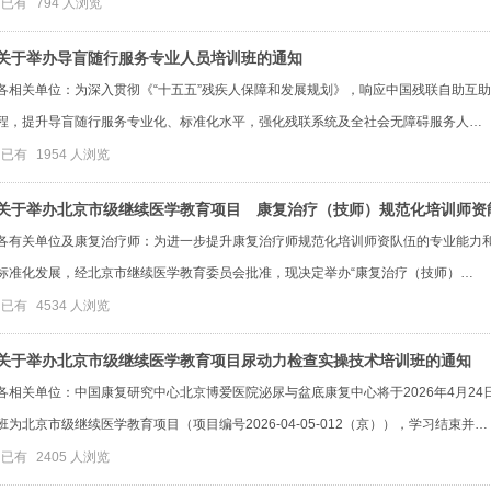
已有
794
人浏览
关于举办导盲随行服务专业人员培训班的通知
各相关单位：为深入贯彻《“十五五”残疾人保障和发展规划》，响应中国残联自助互
程，提升导盲随行服务专业化、标准化水平，强化残联系统及全社会无障碍服务人…
已有
1954
人浏览
关于举办北京市级继续医学教育项目 康复治疗（技师）规范化培训师资
各有关单位及康复治疗师：为进一步提升康复治疗师规范化培训师资队伍的专业能力
标准化发展，经北京市继续医学教育委员会批准，现决定举办“康复治疗（技师）…
已有
4534
人浏览
关于举办北京市级继续医学教育项目尿动力检查实操技术培训班的通知‌
各相关单位：中国康复研究中心北京博爱医院泌尿与盆底康复中心将于2026年4月2
班为北京市级继续医学教育项目（项目编号2026-04-05-012（京）），学习结束并…
已有
2405
人浏览