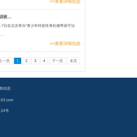
>>查看详细信息
训班…
7日在北京举办“青少年特发性脊柱侧弯保守治
）…
>>查看详细信息
上一页
1
2
3
4
下一页
末页
助信息
3.com
124号