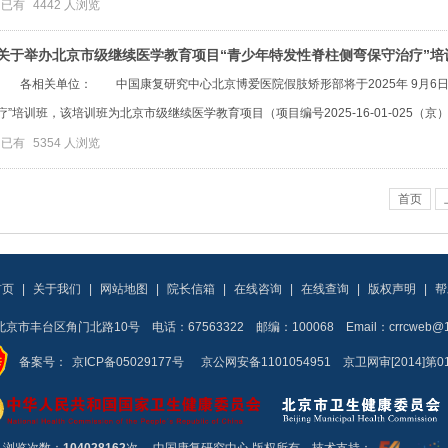
已有
4442
人浏览
关于举办北京市级继续医学教育项目“青少年特发性脊柱侧弯保守治疗”培
各相关单位： 中国康复研究中心北京博爱医院假肢矫形部将于2025年 9月6日-
疗”培训班，该培训班为北京市级继续医学教育项目（项目编号2025-16-01-025（京
已有
5354
人浏览
首页
首页
|
关于我们
|
网站地图
|
院长信箱
|
在线咨询
|
在线查询
|
版权声明
|
帮
京市丰台区角门北路10号 电话：67563322 邮编：100068 Email：crrcweb@16
备案号：
京ICP备05029177号
京公网安备1101054951 京卫网审[2014]第0
浏览次数：
104028162
次
中国康复研究中心 版权所有 技术支持：