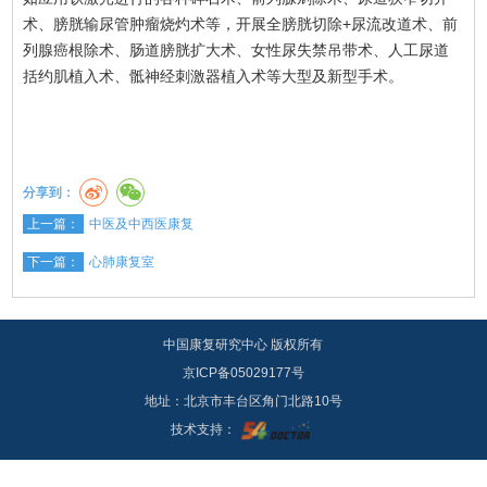
术、膀胱输尿管肿瘤烧灼术等，开展全膀胱切除+尿流改道术、前
列腺癌根除术、肠道膀胱扩大术、女性尿失禁吊带术、人工尿道
括约肌植入术、骶神经刺激器植入术等大型及新型手术。
分享到：
上一篇：
中医及中西医康复
下一篇：
心肺康复室
中国康复研究中心 版权所有
京ICP备05029177号
地址：北京市丰台区角门北路10号
技术支持：