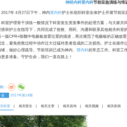
神经内科
肾内科
节前应急演练与培
2017年 4月27日下午，神内
肾内科
护士长组织科室全体护士开展节前应
室护理骨干演练一般情况下科室发生突发事件的处理方案，与大家共同
室搭班护士在指导下，共同完成了抢救、用药、沟通和联系其他相关科室
新一版CPR+除颤中电极板放置位置的描述，再次规范了电极板的正确放置
观念，避免抢救过程中动作过大过猛对患者造成的二次损伤。护士在操作
情绪，做好心理疏导。节前培训已成为神内、
肾内科
的常态工作。科室工
做更多准备。守护生命，我们一直在路上！
到：
一篇：
2017年第14期
关科室
|
相关医生
|
相关文章
|
相关咨询
|
相关视频
|
相关疾病