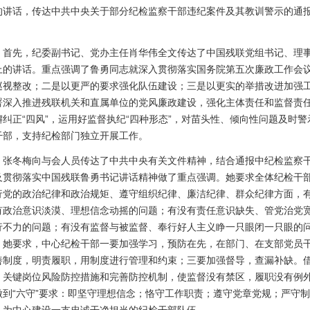
的讲话，传达中共中央关于部分纪检监察干部违纪案件及其教训警示的通报
。
先，纪委副书记、党办主任肖华伟全文传达了中国残联党组书记、理事长
上的讲话。重点强调了鲁勇同志就深入贯彻落实国务院第五次廉政工作会议
巡视整改；二是以更严的要求强化队伍建设；三是以更实的举措改进加强
署深入推进残联机关和直属单位的党风廉政建设，强化主体责任和监督责
懈纠正“四风”，运用好监督执纪“四种形态”，对苗头性、倾向性问题及时
干部，支持纪检部门独立开展工作。
冬梅向与会人员传达了中共中央有关文件精神，结合通报中纪检监察干
及贯彻落实中国残联鲁勇书记讲话精神做了重点强调。她要求全体纪检干
行党的政治纪律和政治规矩、遵守组织纪律、廉洁纪律、群众纪律方面，
有政治意识淡漠、理想信念动摇的问题；有没有责任意识缺失、管党治党
行不力的问题；有没有监督与被监督、奉行好人主义睁一只眼闭一只眼的
。她要求，中心纪检干部一要加强学习，预防在先，在部门、在支部党员
善制度，明责履职，用制度进行管理和约束；三要加强督导，查漏补缺。
、关键岗位风险防控措施和完善防控机制，使监督没有禁区，履职没有例
做到“六守”要求：即坚守理想信念；恪守工作职责；遵守党章党规；严守