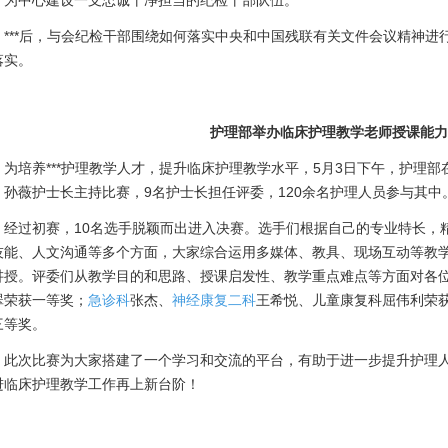
，为中心建设一支忠诚干净担当的纪检干部队伍。
**后，与会纪检干部围绕如何落实中央和中国残联有关文件会议精神进
落实。
护理部举办临床护理教学老师授课能力
为培养***护理教学人才，提升临床护理教学水平，5月3日下午，护理
。孙薇护士长主持比赛，9名护士长担任评委，120余名护理人员参与其中
过初赛，10名选手脱颖而出进入决赛。选手们根据自己的专业特长，精
技能、人文沟通等多个方面，大家综合运用多媒体、教具、现场互动等教
讲授。评委们从教学目的和思路、授课启发性、教学重点难点等方面对各
翠荣获一等奖；
急诊科
张杰、
神经康复二科
王希悦、儿童康复科屈伟利荣
三等奖。
次比赛为大家搭建了一个学习和交流的平台，有助于进一步提升护理人
进临床护理教学工作再上新台阶！