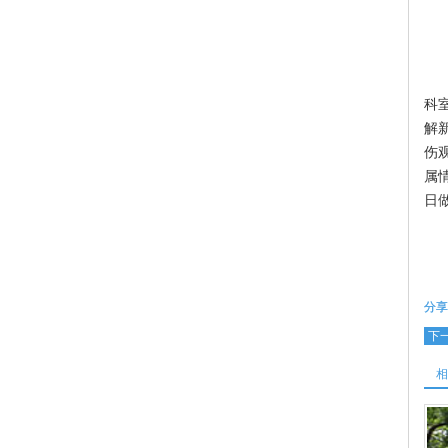
科
科
解
伤
属
日
分享
下
相