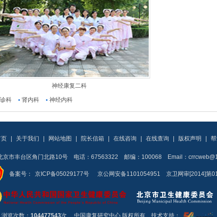
神经康复二科
诊科
肾内科
神经内科
首页
|
关于我们
|
网站地图
|
院长信箱
|
在线咨询
|
在线查询
|
版权声明
|
帮
京市丰台区角门北路10号 电话：67563322 邮编：100068 Email：crrcweb@16
备案号：
京ICP备05029177号
京公网安备1101054951 京卫网审[2014]第0
浏览次数：
104477543
次
中国康复研究中心 版权所有 技术支持：