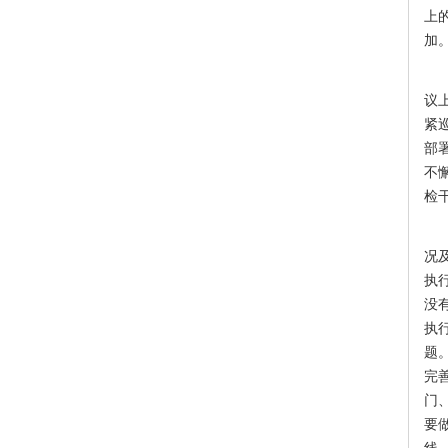
上
加
首
议
紧
部
不
检
张
况
执
没
执
题
完
门
要