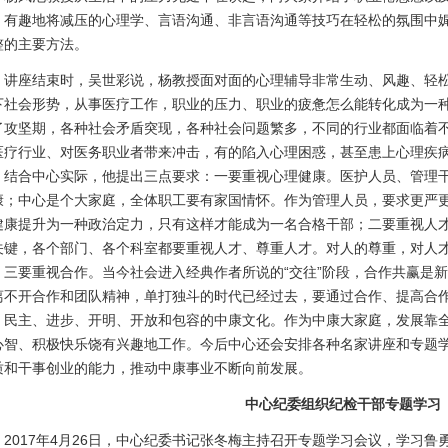
、有趣地将减压的心理学、言语沟通、非言语沟通等技巧在轻松的氛围中
整的主要方法。
座结束时，吴世彩说，杨教授面对面的心理辅导非常生动、风趣、轻松
下社会形势，从事医疗工作，职业的压力、职业的疲惫怎么能转化成为一
了攻坚期，各种社会矛盾突现，各种社会问题繁多，不同的行业都面临着
医疗行业、对医务职业者带来冲击，有的陷入心理困惑，甚至患上心理疾
。结合中心实际，他提出三点要求：一要重视心理健康。医护人员、管理
康；中心是个大家庭，全体职工要有家国情怀。作为管理人员，要求更严
健康提升为一种政治定力，只有这样才能成为一名合格干部；二要重视人
关键，各个部门、各个科室都要重视人才、尊重人才。对人的尊重，对人
；三要重视合作。当今社会进入经典作者所说的“交往”阶段，合作共赢是
离不开合作和团队精神，单打独斗的时代已经过去，要通过合作、提高合
、民主、进步、开明、开放和包容的中康文化。作为中康大家庭，发展靠
心智、积极快乐饶有兴趣地工作。今后中心还会安排各种名家讲座和专题
质和干事创业的能力，推动中康事业不断向前发展。
中心纪委组织纪检干部专题学习
017年4月26日，中心纪委书记张冬梅主持召开专题学习会议，学习鲁勇