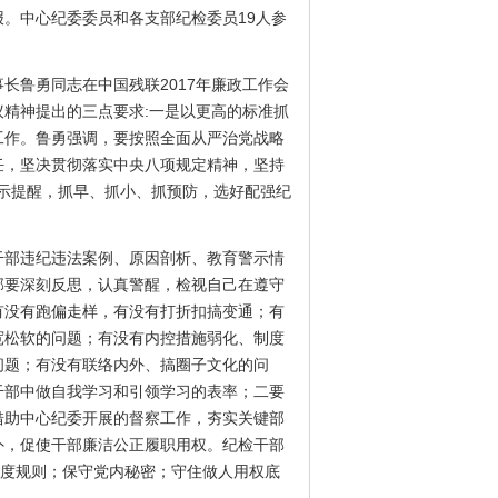
。中心纪委委员和各支部纪检委员19人参
鲁勇同志在中国残联2017年廉政工作会
精神提出的三点要求:一是以更高的标准抓
工作。鲁勇强调，要按照全面从严治党战略
任，坚决贯彻落实中央八项规定精神，坚持
警示提醒，抓早、抓小、抓预防，选好配强纪
部违纪违法案例、原因剖析、教育警示情
部要深刻反思，认真警醒，检视自己在遵守
有没有跑偏走样，有没有打折扣搞变通；有
宽松软的问题；有没有内控措施弱化、制度
问题；有没有联络内外、搞圈子文化的问
干部中做自我学习和引领学习的表率；二要
借助中心纪委开展的督察工作，夯实关键部
外，促使干部廉洁公正履职用权。纪检干部
制度规则；保守党内秘密；守住做人用权底