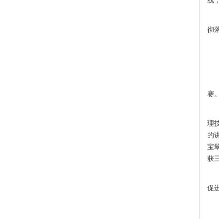
线
*
彻
赛
经
理
的
宝
获
此
促