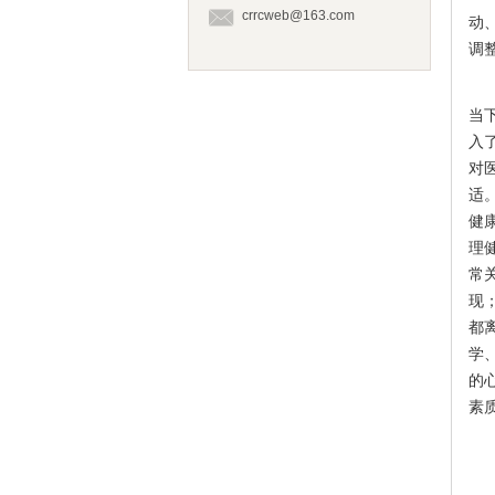
crrcweb@163.com
动
调
讲
当
入
对
适
健
理
常
现
都
学
的
素
2