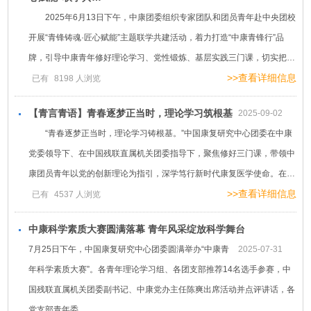
2025年6月13日下午，中康团委组织专家团队和团员青年赴中央团校
开展“青锋铸魂·匠心赋能”主题联学共建活动，着力打造“中康青锋行”品
牌，引导中康青年修好理论学习、党性锻炼、基层实践三门课，切实把…
>>查看详细信息
已有
8198
人浏览
【青言青语】青春逐梦正当时，理论学习筑根基
2025-09-02
“青春逐梦正当时，理论学习铸根基。”中国康复研究中心团委在中康
党委领导下、在中国残联直属机关团委指导下，聚焦修好三门课，带领中
康团员青年以党的创新理论为指引，深学笃行新时代康复医学使命。在…
>>查看详细信息
已有
4537
人浏览
中康科学素质大赛圆满落幕 青年风采绽放科学舞台
7月25日下午，中国康复研究中心团委圆满举办“中康青
2025-07-31
年科学素质大赛”。各青年理论学习组、各团支部推荐14名选手参赛，中
国残联直属机关团委副书记、中康党办主任陈爽出席活动并点评讲话，各
党支部青年委…