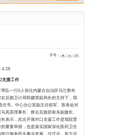
字号：
4.28
口支援工作
军
带队一行5人前往内蒙古自治区乌兰察布
察右后旗卫计局郭建荣副局长的主持下，我
援责任书。中心办公室副主任程军、医务处对
联马凤英理事长、察右后旗邵奎东副旗长、
院长表示，此次开展对口支援工作是我院贯
求的重要举措，也是落实国家深化医药卫生
地医疗服务民生事业发展。仪式后，双方还