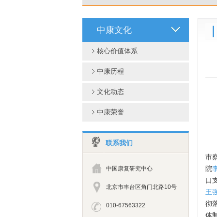
中康文化
核心价值体系
中康历程
文化动态
中康荣誉
联系我们
2
市
院
中国康复研究中心
口
北京市丰台区角门北路10号
王
彻
010-67563322
体