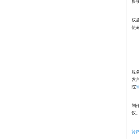
多
4
权
使
2
服
发
院
划
议
北
肾