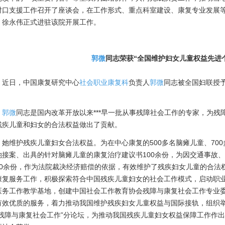
对口支援工作召开了座谈会，在工作形式、重点科室建设、康复专业发展
、徐永伟正式进驻该院开展工作。
郭微
同志荣获“全国维护妇女儿童权益先进
日，中国康复研究中心
社会职业康复科
负责人
郭微
同志被全国妇联授予
。
郭微
同志是国内改革开放以来***早一批从事残障社会工作的专家，为
残疾儿童和妇女的合法权益做出了贡献。
维护残疾儿童妇女合法权益。为在中心康复的500多名脑瘫儿童、700
她接案、出具的针对脑瘫儿童的康复治疗建议书100余份，为因交通事故
60余份，作为法院裁决经济赔偿的依据，有效维护了残疾妇女儿童的合法
康复服务工作，积极探索符合中国残疾儿童妇女的社会工作模式，启动职
医务工作教学基地，创建中国社会工作教育协会残障与康复社会工作专业
有效优质的服务，着力推动我国维护残疾妇女儿童权益与国际接轨，组织
“残障与康复社会工作”分论坛，为推动我国残疾儿童妇女权益保障工作作