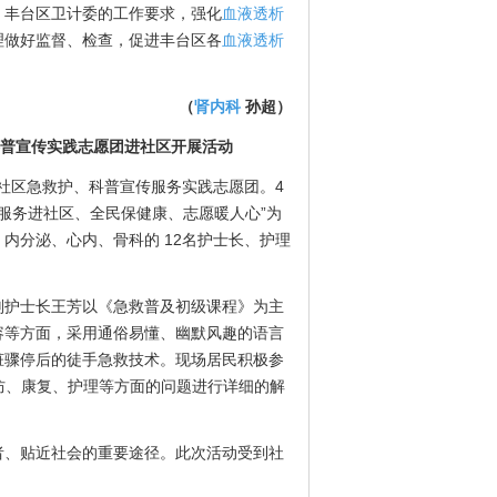
丰台区卫计委的工作要求，强化
血液透析
理做好监督、检查，促进丰台区各
血液透析
（
肾内科
孙超）
科普宣传实践志愿团进社区开展活动
社区急救护、科普宣传服务实践志愿团。4
服务进社区、全民保健康、志愿暖人心”为
内分泌、心内、骨科的 12名护士长、护理
副护士长王芳以《急救普及初级课程》为主
容等方面，采用通俗易懂、幽默风趣的语言
脏骤停后的徒手急救技术。现场居民积极参
防、康复、护理等方面的问题进行详细的解
、贴近社会的重要途径。此次活动受到社