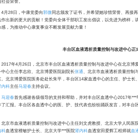
项社会荣誉。
月28日，中康党委向
郭微
同志颁发了证书，并希望她珍惜荣誉、再接再
益作出新的更大的贡献！党委向全体干部职工发出倡议，以先进为榜样，
命感，为推动中心康复事业不断发展贡献力量！
丰台区血液透析质量控制与改进中心正
017年4月26日，北京市丰台区血液透析质量控制与改进中心在北京博
务中心主任李志欣、北京博爱医院副院长
张通
、北京市血液透析质量控制
言。北京博爱医院医务处处长朱平，丰台区14家血透中心的主任、护士长
肾内科
主任
马迎春
主持会议。
马迎春
首先感谢各级领导的支持和帮助，并对丰台区血透中心2017年***
作了汇报。丰台区各血透中心的医、护、技代表也纷纷踊跃发言，对丰台
。
京市血液透析质量控制与改进中心主任刘文虎教授、北京大学人民医院
内科
血透室檀敏护士长、北京大学***医院
肾内科
血透室田爱辉工程师就
血