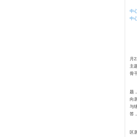
北
中
中
为
月
主
骨
首
题
向
与
答
中
区