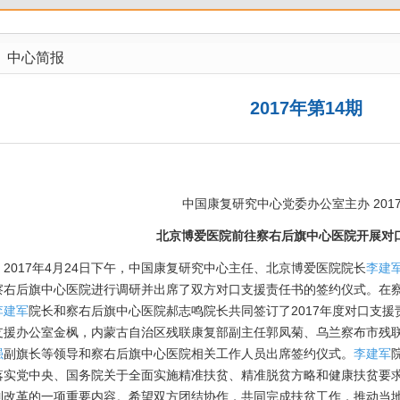
中心简报
2017年第14期
中国康复研究中心党委办公室主办 2017.
北京博爱医院前往察右后旗中心医院开展对
017年4月24日下午，中国康复研究中心主任、北京博爱医院院长
李建
察右后旗中心医院进行调研并出席了双方对口支援责任书的签约仪式。在
李建军
院长和察右后旗中心医院郝志鸣院长共同签订了2017年度对口支
支援办公室金枫，内蒙古自治区残联康复部副主任郭凤菊、乌兰察布市残
强
副旗长等领导和察右后旗中心医院相关工作人员出席签约仪式。
李建军
落实党中央、国务院关于全面实施精准扶贫、精准脱贫方略和健康扶贫要
制改革的一项重要内容。希望双方团结协作，共同完成扶贫工作，推动当