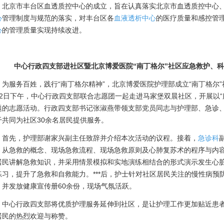
京市丰台区血透质控中心的成立，旨在认真落实北京市血透质控中心、
心
管理制度与规范的落实，对丰台区各
血液透析中心
的医疗质量和感控管
心
的管理质量实现持续改进。
中心行政四支部进社区暨北京博爱医院“南丁格尔”社区应急救护、
服务百姓，践行“南丁格尔精神”，北京博爱医院护理部成立“南丁格尔”
22日下午，中心行政四支部联合志愿团一起走进马家堡双晨社区，开展以“
题的志愿活动。行政四支部书记张淑燕带领支部党员同志与护理部、急诊、
干共同为社区30余名居民提供服务。
先，护理部谢家兴副主任致辞并介绍本次活动的议程。接着，
急诊科
，从急救的概念、现场急救流程、现场急救原则及心肺复苏术的程序与内
居民讲解急救知识，并采用情景模拟和实地演练相结合的形式演示发生心
练习，提升了急救和自救能力。***后，护士针对社区居民关注的慢性病预
，并发放健康宣传册60余份，现场气氛活跃。
心行政四支部将优质护理服务延伸到社区，是让护理工作更加贴近患者
居民的热烈欢迎与称赞。