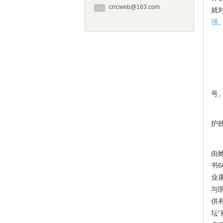
crrcweb@163.com
就
强
近
号
护
她
由
书
业
与
供
坛