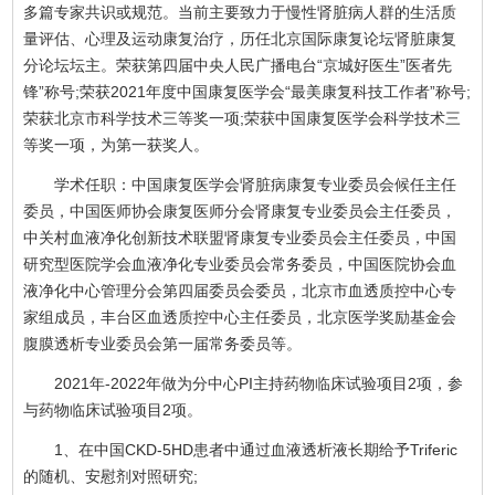
多篇专家共识或规范。当前主要致力于慢性肾脏病人群的生活质
量评估、心理及运动康复治疗，历任北京国际康复论坛肾脏康复
分论坛坛主。荣获第四届中央人民广播电台“京城好医生”医者先
锋”称号;荣获2021年度中国康复医学会“最美康复科技工作者”称号;
荣获北京市科学技术三等奖一项;荣获中国康复医学会科学技术三
等奖一项，为第一获奖人。
学术任职：中国康复医学会肾脏病康复专业委员会候任主任
委员，中国医师协会康复医师分会肾康复专业委员会主任委员，
中关村血液净化创新技术联盟肾康复专业委员会主任委员，中国
研究型医院学会血液净化专业委员会常务委员，中国医院协会血
液净化中心管理分会第四届委员会委员，北京市血透质控中心专
家组成员，丰台区血透质控中心主任委员，北京医学奖励基金会
腹膜透析专业委员会第一届常务委员等。
2021年-2022年做为分中心PI主持药物临床试验项目2项，参
与药物临床试验项目2项。
1、在中国CKD-5HD患者中通过血液透析液长期给予Triferic
的随机、安慰剂对照研究;