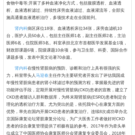
食物中毒等;开展了多种血液净化方式，包括腹膜透析、血液透
析、血液透析滤过、持续性床旁血液滤过、血液灌流等，全部实
施高通量血液透析治疗，多项技术走在全国前列。
肾内科
病区床位18张、血液透析床位34张，床旁血滤机10
台，医护人员50余人，包括主任医师1名，副主任医师2名，主治
医师6名，住院医师3名。科室承担北京市首都医学发展基金1项，
财政部课题6项，院级课题10余项，参与卫生部、科委、国际合作
课题多项，发表中英文论著70余篇。
肾内科
在慢性肾脏病的预防、诊断和治疗上具有很强的实
力，科室带头人
马迎春
主任作为主要研究者开发出了评估我国成
年慢性肾脏病患者的肾小球滤过率的预测方程，掌握最先进的肾
功能评估手段，定期开展对慢性肾脏病(CKD)患者的宣教，建立了
CKD患者随访人群和数据库，为终末期肾脏病(ESRD)患者制定合
理化的透析治疗方案。尤为突出的是，依托我中心在康复方面的
优势，率先在国内开展CKD患者的康复治疗。连续8次成功举办北
京国际康复论坛肾脏康复分论坛，为广大医务工作者做好对CKD
患者的综合康复管理提供了积极有益的参考。2017年作为牵头单
位成立了中国医师协会康复医师分会肾康复专业委员会，2018年