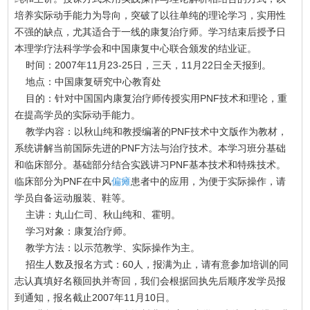
培养实际动手能力为导向，突破了以往单纯的理论学习，实用性
不强的缺点，尤其适合于一线的康复治疗师。学习结束后授予日
本理学疗法科学学会和中国康复中心联合颁发的结业证。
时间：2007年11月23-25日，三天，11月22日全天报到。
地点：中国康复研究中心教育处
目的：针对中国国内康复治疗师传授实用PNF技术和理论，重
在提高学员的实际动手能力。
教学内容：以秋山纯和教授编著的PNF技术中文版作为教材，
系统讲解当前国际先进的PNF方法与治疗技术。本学习班分基础
和临床部分。基础部分结合实践讲习PNF基本技术和特殊技术。
临床部分为PNF在中风
偏瘫
患者中的应用，为便于实际操作，请
学员自备运动服装、鞋等。
主讲：丸山仁司、秋山纯和、霍明。
学习对象：康复治疗师。
教学方法：以示范教学、实际操作为主。
招生人数及报名方式：60人，报满为止，请有意参加培训的同
志认真填好名额回执并寄回，我们会根据回执先后顺序发学员报
到通知，报名截止2007年11月10日。