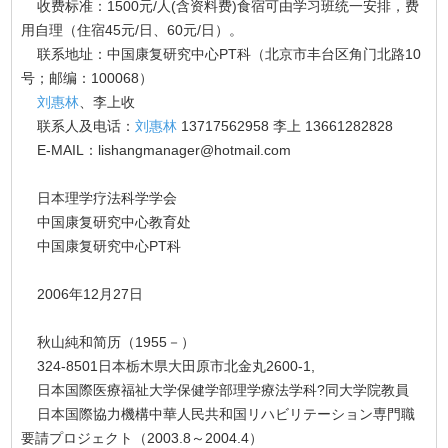
收费标准：1500元/人(含资料费)食宿可由学习班统一安排，费
用自理（住宿45元/日、60元/日）。
联系地址：中国康复研究中心PT科（北京市丰台区角门北路10
号；邮编：100068）
刘惠林
、李上收
联系人及电话：
刘惠林
13717562958 李上 13661282828
E-MAIL：lishangmanager@hotmail.com
日本理学疗法科学学会
中国康复研究中心教育处
中国康复研究中心PT科
2006年12月27日
秋山純和简历（1955－）
324-8501日本栃木県大田原市北金丸2600-1,
日本国際医療福祉大学保健学部理学療法学科?同大学院教員
日本国際協力機構中華人民共和国リハビリテーション専門職
要請プロジェクト（2003.8～2004.4）