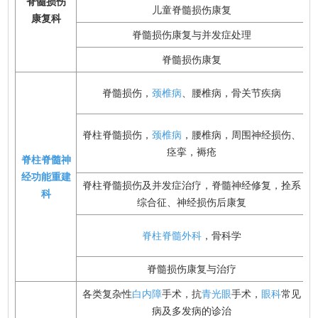
脊髓损伤
儿童脊髓损伤康复
康复科
脊髓损伤康复与并发症处理
脊髓损伤康复
脊髓损伤，
颈椎病
、腰椎病，骨关节疾病
脊柱脊髓损伤，
颈椎病
，腰椎病，周围神经损伤、
痉挛，褥疮
脊柱脊髓神
经功能重建
脊柱脊髓损伤及并发症治疗，脊髓神经修复，拴系
科
综合征、神经损伤后康复
脊柱脊髓外科
，骨科学
脊髓损伤康复与治疗
各类复杂性
白内障
手术，抗
青光眼
手术，
眼科
常见
病及多发病的诊治