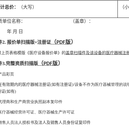
计总价：
（大写）
（小
供货单位名称： （盖章）：
年 月 日
（
）
件2. 报价单扫描版
+注册证
PDF版
供上页表格模版《医疗设备报价单》的
盖章扫描件
及该设备的
医疗器械注
（
）
3.
完整
资质扫描版
PDF版
)产品彩页
在有效期内的
医疗器械注册证(如有注册证)
/设备不作为医疗器械管理的说
册证(如有
)
3)代理商和生产商营业执照副本复印件
4)医疗器械经营许可证、医疗器械生产许可证
)销售人员法人授权
书
及法人及销售人员身份证复印件