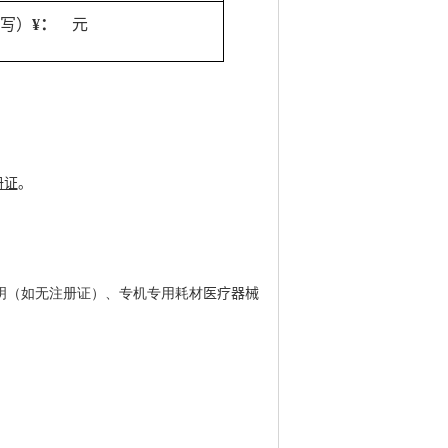
写）
¥
：
元
册证
。
明（如无注册证）、专机专用耗材
医疗器械