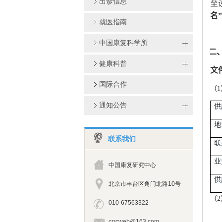
出诊信息
至
”
名
就医指南
中国康复科学所
二
健康科普
文
国际合作
（
通知公告
供
地
联系我们
联
业
中国康复研究中心
供
北京市丰台区角门北路10号
（2
010-67563322
crrcweb@163.com