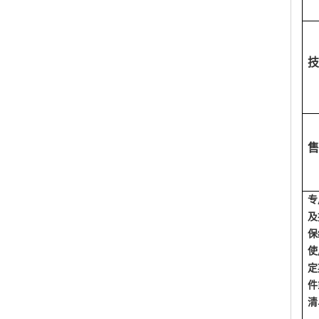
技
售
专
及
保
使
定
件
清