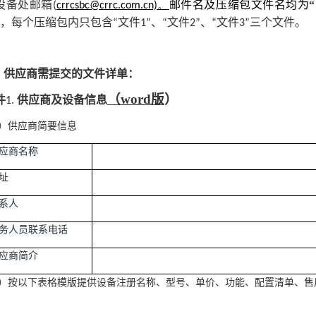
邮件名及压缩包文件名均为
“
设备处邮箱(
crrcsbc@crrc.com.cn)。
，每个压缩包内只包含
。
“文件1”、“文件2”、“文件3”三个文件
、
供应商需提交的文件详单：
（word版
）
件
供应商及设备信息
1.
1）供应商简要信息
应商名称
址
系人
务人员联系电话
应商简介
）
按以下表格模版提供设备注册名称、型号、单价、功能、配置清单、售