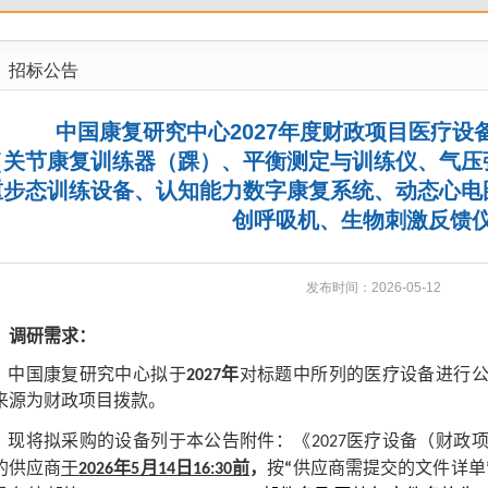
招标公告
中国康复研究中心2027年度财政项目医疗设
（关节康复训练器（踝）、平衡测定与训练仪、气压
重步态训练设备、认知能力数字康复系统、动态心电
创呼吸机、生物刺激反馈
发布时间：2026-05-12
、调研需求：
中国康复
研究中心
拟于
2027年
对
标题中所列的医疗
设备进行
来源为财政项目拨款。
现
将拟采购的设备列于本公告附件：《2027医疗设备（财政
供应商需提交的文件详单
的供应商
于
2026年5月14日16:30前
，
按
“