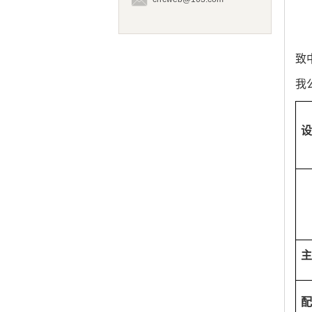
致
我
设
主
配