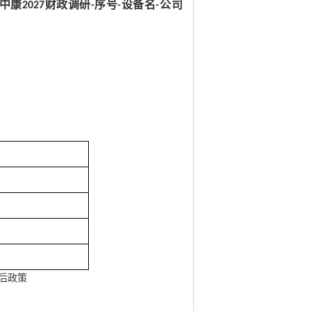
中康2027财政调研-序号-设备名-公司
后政策