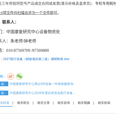
6)近三年所投同型号产品成交合同或发票(显示价格及盖章页)、
专机专用耗
上6项文件均扫描合并为一个文件即可
。
、联系人：
门：中国康复研究中心设备
物资
处
系人：
朱
老师/
钟
老师
：010-87569709
/
875698
80
：2027医疗设备（财政项目第二批）调研附表.xlsx
到：
一篇：
中国康复研究中心两台DR设备一年维保服务询…
一篇：
中国康复研究中心2026年度自有资金医疗设备…
关科室
|
相关医生
|
相关文章
|
相关咨询
|
相关视频
|
相关疾病