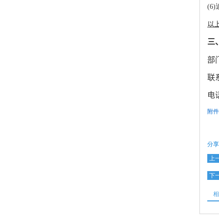
(
以
三
部
联
电话
附件
分享
上
下
相