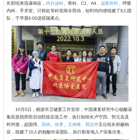
长郭绍来迅速响应，
内分泌科
、骨科、C1、A4、
泌尿外科
、呼吸
内科、手术室、计财处等科室闻令而动，短时间内便组建了9人团
队，于早晨6:00进驻隔离点。
10月5日，根据市卫健委工作安排，中国康复研究中心核酸采
集应急指挥部启动防疫应急工作，执行副组长卢守四、郭元吉及
时对接，赵国伟、
高炜
、
徐青
、
王海锋
、
郭志华
五位组长积极响
应，组建了10人的核酸外采团队，执行新发地入户采集任务。