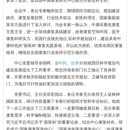
参加了会议。会议由中国康复研究中心副主任密忠祥主持。
会议中，各位专家畅所欲言，围绕西区功能定位、规划建设
路径、康复发展趋势、行业技术前沿、新医科理念、国家最新政
策等方面进行了深入研讨。与会专家一致认为，中康应聚焦康复
主责主业，进一步加强康复基础建设，改善康复空间环境，提升
康复科研实力，巩固行业领先地位;应科学规划设计，建设具有中
康特色的“新医科”康复实践基地，并以此为契机，统筹东西区康复
格局，继续在全国康复行业发挥示范引领作用。
中心党委领导余朝晖、
廖利民
、
徐青
分别就西区科学规划与
建设发展提出了工作要求，密忠祥就各部门分工做出了具体部
署，并要求相关职能处室积极对接北京市规划、卫健等政府部
门，为项目可行性做好更加深入细致的调研。
党委书记、主任吴世彩指出，各位专家充分发挥主人翁精神
踊跃发言，研讨内容凝聚了专家们的聪明才智和专业知识。他就
下一步工作提出了三方面要求：一是要明确发展目标，充分掌握
康复需求，科学编制规划，快速推进立项。二是要进一步深入研
究习近平总书记关于“新医科”的重要论述，结合中心康复特色，研
究成立“国家康复医学中心”、“国家老年医学康复中心”、“临床康复