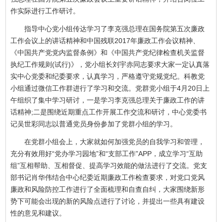
作实际进行工作研讨。
指导中心党小组传达学习了李克强总理在国务院第五次廉政
工作会议上的讲话精神和中国残联2017年廉政工作会议精神、
《中国共产党党内监督条例》和《中国共产党纪律检查机关监督
执纪工作规则(试行)》，党小组长刘宇赤同志要求大家一定认真落
实中心党委和纪委要求，认真学习，严格遵守党规党纪。科教党
小组通过微信工作群进行了学习和交流。党群党小组于4月20日上
午组织了集中学习研讨，一是学习李克强总理关于廉政工作的讲
话精神;二是围绕近期重点工作开展工作交流和研讨，中心党委书
记吴世彩同志以普通党员身份参加了党群小组的学习。
在党群小组会上，大家就如何加强党员的自我学习和管理，
充分有效用好“党办学习园地”和“支部工作”APP，成立学习“互助
组”互相帮助、互相督促、提高学习效能的做法进行了交流。党支
部书记肖华伟结合中心纪委近期廉政工作检查要求，对党口党风
廉政和风险防控工作进行了全面梳理和自查自纠，大家围绕新形
势下可能会出现的新的风险点进行了讨论，并提出一些具有建设
性的意见和建议。