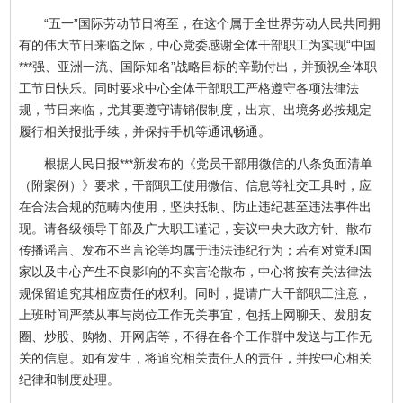
“五一”国际劳动节日将至，在这个属于全世界劳动人民共同拥
有的伟大节日来临之际，中心党委感谢全体干部职工为实现“中国
***强、亚洲一流、国际知名”战略目标的辛勤付出，并预祝全体职
工节日快乐。同时要求中心全体干部职工严格遵守各项法律法
规，节日来临，尤其要遵守请销假制度，出京、出境务必按规定
履行相关报批手续，并保持手机等通讯畅通。
根据人民日报***新发布的《党员干部用微信的八条负面清单
（附案例）》要求，干部职工使用微信、信息等社交工具时，应
在合法合规的范畴内使用，坚决抵制、防止违纪甚至违法事件出
现。请各级领导干部及广大职工谨记，妄议中央大政方针、散布
传播谣言、发布不当言论等均属于违法违纪行为；若有对党和国
家以及中心产生不良影响的不实言论散布，中心将按有关法律法
规保留追究其相应责任的权利。同时，提请广大干部职工注意，
上班时间严禁从事与岗位工作无关事宜，包括上网聊天、发朋友
圈、炒股、购物、开网店等，不得在各个工作群中发送与工作无
关的信息。如有发生，将追究相关责任人的责任，并按中心相关
纪律和制度处理。