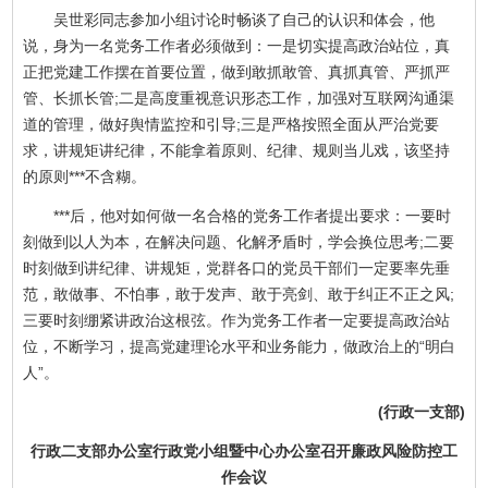
吴世彩同志参加小组讨论时畅谈了自己的认识和体会，他
说，身为一名党务工作者必须做到：一是切实提高政治站位，真
正把党建工作摆在首要位置，做到敢抓敢管、真抓真管、严抓严
管、长抓长管;二是高度重视意识形态工作，加强对互联网沟通渠
道的管理，做好舆情监控和引导;三是严格按照全面从严治党要
求，讲规矩讲纪律，不能拿着原则、纪律、规则当儿戏，该坚持
的原则***不含糊。
***后，他对如何做一名合格的党务工作者提出要求：一要时
刻做到以人为本，在解决问题、化解矛盾时，学会换位思考;二要
时刻做到讲纪律、讲规矩，党群各口的党员干部们一定要率先垂
范，敢做事、不怕事，敢于发声、敢于亮剑、敢于纠正不正之风;
三要时刻绷紧讲政治这根弦。作为党务工作者一定要提高政治站
位，不断学习，提高党建理论水平和业务能力，做政治上的“明白
人”。
(行政一支部)
行政二支部办公室行政党小组暨中心办公室召开廉政风险防控工
作会议