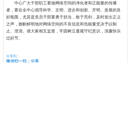
中心广大干部职工要做网络空间的净化者和正能量的传播
者，要在全中心倡导科学、文明、进步和创新、开明、发展的良
好氛围，尤其是党员干部要勇于担当，敢于亮剑，及时发出正义
之声，旗帜鲜明地对网络空间的不良信息和负能量坚决予以制
止、澄清。请大家相互监督，牢固树立遵规守纪意识，清廉快乐
过好节。
分享到：
微信扫一扫：分享
微信里点“发现”，扫一下
二维码便可将本文分享至朋友圈。
上一篇：
2017年第14期
下一篇：
2017年第12期