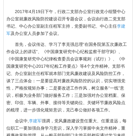
2017年4月19日下午，行政二支部办公室行政党小组暨中心
办公室就廉政风险防控建设召开专题会议，会议由行政二党支部
书记、中心办公室副主任程军主持，党委副书记、中心主任
李建
军
及办公室人员参加了会议。
首先，会议传达、学习了李克强总理“在国务院第五次廉政工
作会议上的讲话”、《中国康复研究中心纪检监察干部守则》、
《中国康复研究中心纪律检查委员会议事规则（试行）》、《中
国康复研究中心2017年纪检工作要点》等4个文件精神。支部书
记、办公室副主任程军就本部门党风廉政建设及风险防控工作，
谈了三点体会：一是要提高对廉政风险防控的认识，切实增强党
性，严格按规矩办事；二是要改进工作作风，树立服务“一线”意
识，积极为业务部门做好服务工作；三是加强对办公室档案、保
密、印信、车辆、外事、接待等关键岗位、关键环节廉政风险点
的梳理，进一步强化规矩意识，克己奉公做好各项工作。
会议中,
李建军
强调，党风廉政建设责任重大、任重道远，每
位职工一要加强自身学习意识，深入学习掌握中央文件精神，重
视廉政风险管理，从一般干部到部门主管干部都应通过学习来提