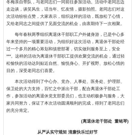
冬梅亲自带队，与老同志们一同前往参加活动。活动中老同志边
走边谈，谈笑风生，话当年、忆友情，摄影拍照。老同志们对这
次活动纷纷点赞，大家表示，组织这样的活动，既放松了心情，
又给老同志之间提供了见面交流的机会，由衷期待下一次相聚。
每年春秋两季组织离退休干部职工户外健身游，已是中心多
年来坚持的一项重要活动，为组织好这次活动，离退休干部处经
过一个多月的精心筹划和缜密部署，切实做到服务至上，安全
***。这样的活动为离退休干部职工提供欢聚交流的机会，通过轻
松愉快的活动达到贴近自然、愉悦身心、开扩视野、放松心情的
目的，深受老同志们喜爱。
本次活动得到了中心办、党办、人事处、医务处、护理部、
保卫处的大力支持，百忙之中派出干部，配合离退休干部处工
作，参加活动的离退休党支部委员们，也主动积极参与服务，大
家共同努力，保证了本次活动圆满顺利的完成，得到了老同志们
的充分肯定。
(离退休老干部处 董铭琴)
从严从实守规矩 清廉快乐过好节