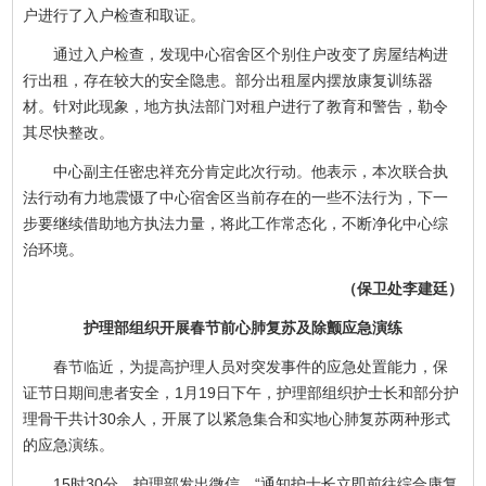
户进行了入户检查和取证。
通过入户检查，发现中心宿舍区个别住户改变了房屋结构进
行出租，存在较大的安全隐患。部分出租屋内摆放康复训练器
材。针对此现象，地方执法部门对租户进行了教育和警告，勒令
其尽快整改。
中心副主任密忠祥充分肯定此次行动。他表示，本次联合执
法行动有力地震慑了中心宿舍区当前存在的一些不法行为，下一
步要继续借助地方执法力量，将此工作常态化，不断净化中心综
治环境。
（保卫处李建廷）
护理部组织开展春节前心肺复苏及除颤应急演练
春节临近，为提高护理人员对突发事件的应急处置能力，保
证节日期间患者安全，1月19日下午，护理部组织护士长和部分护
理骨干共计30余人，开展了以紧急集合和实地心肺复苏两种形式
的应急演练。
15时30分，护理部发出微信，“通知护士长立即前往综合康复