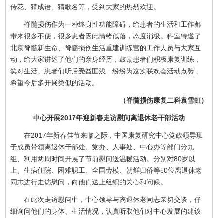
传花、猜成语、猜歌名等，受到大家的热烈欢迎。
脊髓损伤作为一种终身性功能障碍，给患者的生活和工作都
带来很多不便，很多患者因此情绪低落，态度消极。科室特邀了
北京脊髓新生命、脊髓损伤生活重建训练营的工作人员与大家互
动，给大家讲述了他们的亲身经历，鼓励患者们积极康复训练，
笑对生活。患者们听后受益匪浅，纷纷为这次联欢会活动点赞，
希望今后多开展类似的活动。
（脊髓损伤康复二科袁雪虹）
中心开展2017年迎新春走访慰问离退休老干部活动
在2017年新春佳节来临之际，中国康复研究中心党政领导班
子成员带领离退休干部处、党办、人事处、中心办等部门分九
组、利用两周时间开展了节前慰问送温暖活动。分别对80岁以
上、生病住院、困难职工、全国劳模、朝鲜归侨等50位离退休老
同志进行走访慰问，向他们送上组织的关心和问候。
在此次走访慰问中，中心领导与离退休老同志亲切交谈，仔
细询问他们的身体、生活情况，认真听取他们对中心发展的建议