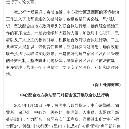
进行了讨论发言。
密忠祥***后强调，春节临近，中心宿舍区及西区的环境整治
工作进入了攻坚克难的关键时刻，各级各部门务必统一思想认
识，坚决配合由地方政府牵头的联合执法行动，确保综合整治工
作的有序推进。一是要继续加大宣传力度，加强对中心职工、患
者以及广大业主的教育引导，积极配合政府联合执法行动。二是
要树立大局意识，强化责任担当，务必解决问题隐患，确保政府
联合执法行动取得实际效果。三是要研究建立宿舍区及西区管理
的长效机制，坚决防止问题反弹，确保宿舍区及西区依法依规，
有序管理，营造一个干净整洁、文明安全的医疗、科研和居住环
境。
（保卫处陈树丰）
中心配合地方执法部门对宿舍区开展联合执法行动
2017年1月19日下午，按照中心领导指示，中心后勤处、物
业所、保卫处、中心办、医务处、护理部、人事处、离退休干部
处等部门，全力配合丰台区右安门工商所、洋桥派出所对中心宿
舍区14户涉嫌“非法行医”（黑PT）以及4户涉嫌“群租”房问题的住