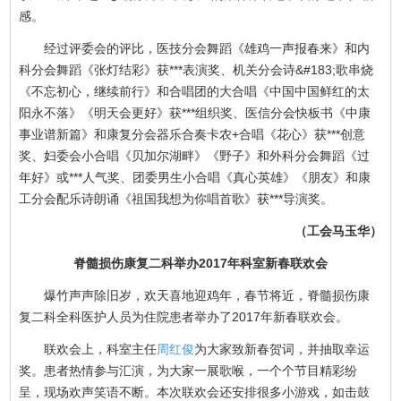
感。
经过评委会的评比，医技分会舞蹈《雄鸡一声报春来》和内
科分会舞蹈《张灯结彩》获***表演奖、机关分会诗&#183;歌串烧
《不忘初心，继续前行》和合唱团的大合唱《中国中国鲜红的太
阳永不落》《明天会更好》获***组织奖、医信分会快板书《中康
事业谱新篇》和康复分会器乐合奏卡农+合唱《花心》获***创意
奖、妇委会小合唱《贝加尔湖畔》《野子》和外科分会舞蹈《过
年好》或***人气奖、团委男生小合唱《真心英雄》《朋友》和康
工分会配乐诗朗诵《祖国我想为你唱首歌》获***导演奖。
（工会马玉华）
脊髓损伤康复二科举办2017年科室新春联欢会
爆竹声声除旧岁，欢天喜地迎鸡年，春节将近，脊髓损伤康
复二科全科医护人员为住院患者举办了2017年新春联欢会。
联欢会上，科室主任
周红俊
为大家致新春贺词，并抽取幸运
奖。患者热情参与汇演，为大家一展歌喉，一个个节目精彩纷
呈，现场欢声笑语不断。本次联欢会还安排很多小游戏，如击鼓