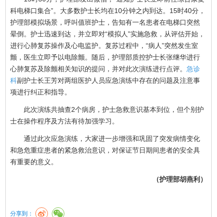
科电梯口集合”。大多数护士长均在10分钟之内到达。15时40分，
护理部模拟场景，呼叫值班护士，告知有一名患者在电梯口突然
晕倒。护士迅速到达，并立即对“模拟人”实施急救，从评估开始，
进行心肺复苏操作及心电监护。复苏过程中，“病人”突然发生室
颤，医生立即予以电除颤。随后，护理部质控护士长张继华进行
心肺复苏及除颤相关知识的提问，并对此次演练进行点评。
急诊
科
副护士长王芳对两组医护人员应急演练中存在的问题及注意事
项进行纠正和指导。
此次演练共抽查2个病房，护士急救意识基本到位，但个别护
士在操作程序及方法有待加强学习。
通过此次应急演练，大家进一步增强和巩固了突发病情变化
和急危重症患者的紧急救治意识，对保证节日期间患者的安全具
有重要的意义。
（护理部胡燕利）
分享到：