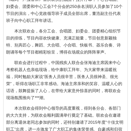
妇委会、团委和中心工会7个分会的250余名演职人员参加了10个
节目的演出，中心党政领导班子成员全部出席，董浩副主任代表
班子向中心职工拜年讲话。
本次联欢会，各分工会、合唱团、妇委会、团委精心组织节
目的排练，节目内容欢快健康、充满正能量，节目创意新颖独
特、别具匠心，舞蹈、大合唱、小合唱、快板书、器乐合奏、诗
朗诵等每个节目都精彩纷呈，博得在场观众的阵阵掌声。
联欢会进行过程中，中国残疾人联合会张海迪主席因来中心
考察机器人也亲临现场，给中康职工拜年、为大家带来温暖祝
福，同时勉励大家说“医务人员很辛苦，医务人员很神圣、很光
荣”，听得在场职工非常感动。海迪主席亲和的笑容、温暖人心的
话语，鼓舞提振了人心，在带给大家意外惊喜的同时，将联欢会
现场氛围推向了***潮。
本次联欢会得到中心领导的高度重视，得到各分会、各部门
的大力支持，为联欢会顺利圆满举行奠定了基础。联欢会在邀请
部分离退休老同志参加的同时，还特别邀请了2015年度“十佳文明
职工”出席，进一步激发了广大职工的集体荣誉感、自豪感和归宿