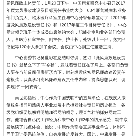
党风廉政主体责任，1月20日下午，中国康复研究中心召开2017
年度党风廉政建设及目标责任书签约大会，63个职能处室和业务
部门负责人、临床医疗科室主任与中心分管领导签订了《2017年
度党风廉政建设责任书》和《2017年度工作目标责任书》。中心
党政领导班子全体成员出席签约大会，职能处室和业务部门负责
人，各医疗科室主任、副主任、护士长，处级以上干部，党支部
书记等120余人参加了会议。会议由中心副主任董浩主持。
中心党委书记吴世彩在总结时强调，签订《党风廉政建设责
任书》就是立下了“军令状”，意味着责任扛在了肩上。各部门负责
人要在当前反腐倡廉新形势下，时刻绷紧落实党风廉政建设责任
这根弦，认真学习党风廉政建设责任书内容，提高思想认识，切
实履行“一岗双责”。
吴世彩指出，中心作为中国残联***的直属单位，在残疾人康
复服务指导和残疾人事业发展中承担着社会责任和历史担当，各
级党组织要旗帜鲜明地加强党的领导，理直气壮的抓好党建工
作。他结合自己的工作经历和来中心工作2年的切身感受，就中康
发展谈了几点体会。他说，中康作为部委直属事业单位，体制不
同于卫计委系统单位，自身发展难度较大。因此，中康发展一是