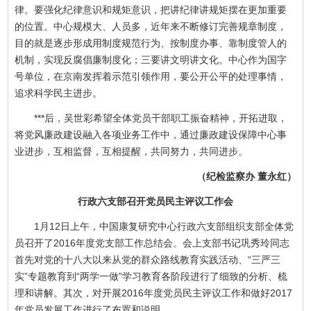
律。要强化纪律意识和规矩意识，把讲纪律讲规矩摆在更加重要
的位置。中心规模大、人员多，近年来不断修订完善规章制度，
目的就是逐步形成用制度规范行为、按制度办事、靠制度管人的
机制，实现反腐倡廉制度化；三要讲文明讲文化。中心作为国字
号单位，在京南发挥着示范引领作用，要公开公平的处理事情，
追求科学民主进步。
***后，吴世彩希望全体党员干部职工振奋精神，开拓进取，
将党风廉政建设融入各项业务工作中，通过廉政建设保障中心事
业进步，互相监督，互相提醒，共同努力，共同进步。
（纪检监察办 董永红）
行政六支部召开党员民主评议工作会
1月12日上午，中国康复研究中心行政六支部组织支部全体党
员召开了2016年度党支部工作总结会。会上支部书记巩秀玲同志
首先对党的十八大以来从党的群众路线教育实践活动、“三严三
实”专题教育到“两学一做”学习教育各阶段进行了细致的分析、梳
理和讲解。其次，对开展2016年度党员民主评议工作和做好2017
年党员发展工作进行了布置和说明。