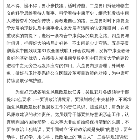
急不得、慢不得，要小步快跑，适时跨越。二是要用辩证唯物主
义的科学思维看待人和事、科学看待中康历史，继承和发扬中康
人艰苦奋斗的光荣传统，勇敢走自己的路。三是要对时下康复医
学发展的现状以及中康事业未来发展有清醒的认识和研判，在尊
重现实的前提下，走出一条符合中康实际的康复之路。四是要与
时俱进，把握好大的格局走好路，不出问题少走弯路。五是要贯
彻落实中国残联第31次全国残联工作会议精神，发挥中康医教研
良好的基础优势，在残疾人精准康复服务和中国康复大学的建设
进程中责无旁贷地发挥应有的作用。六是要内抓管理，外树形
象，做好与卫计委系统公立医院改革项目政策的对接，为中康可
持续发展保驾护航。
为更好完成各项党风廉政建设任务，吴世彩对各级领导干部
提出3点要求：一要讲政治讲境界。要深刻领会中央精神，不断增
强党风廉政建设和反腐败工作的责任意识、担当意识，肩负起党
风廉政建设的政治责任。党员领导干部要抓好意识形态工作，认
真研判国内国际形势，在大事大非面前始终保持清醒的头脑，不
要在政治上犯错误，要牢固树立“不讲政治就是失职”的思想，要主
动学、好好学、用心学，做政治上的“明白人”；二要讲规矩讲纪