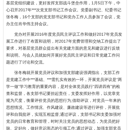
基层党组织建设，更好发挥支部战斗堡垒作用，1月5日下午，中
心召开2017年***次党支部书记工作会议。党委副书记、纪委书记
张冬梅，16个支部的党支部书记和党办工作人员参加了会议，党
办主任肖华伟主持会议。
党办对开展2016年度党员民主评议工作和做好2017年党员发
展工作进行了布置和说明，对2017年党费管理和交纳工作提出了
要求，对基层党员群众提出有关党建方面的意见和建议进行反馈
和说明。与会人员就如何开展好党员民主评议和日常党建工作问
题进行了讨论和交流。
张冬梅就开展党员评议和加强支部建设强调指出，支部工作
是党建工作中***基础、***需扎实有效的一环，开展党员评议是“两
学一做”学习教育的重要内容，是对全体党员践行“四讲四有”的检
查和监督，各支部书记要担起责任，支委发挥好作用，以党章党
规为尺度，衡量评价党员的思想行为;借助评议，对党员一年来的
思想情况、工作情况、作风建设、廉政建设等进行评价，开展批
评和自我批评，实现互相监督;通过评议，支部书记和支委加强对
党员的日常教育和管理，时时关注党员的思想动态，为党员把好
脉、定好向，做好意识形态的引领工作;通过评议，加强支部党员