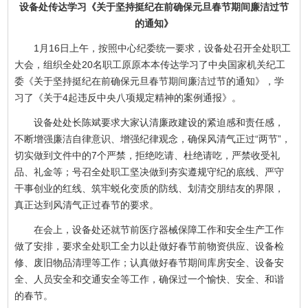
设备处传达学习《关于坚持挺纪在前确保元旦春节期间廉洁过节
的通知》
1月16日上午，按照中心纪委统一要求，设备处召开全处职工
大会，组织全处20名职工原原本本传达学习了中央国家机关纪工
委《关于坚持挺纪在前确保元旦春节期间廉洁过节的通知》，学
习了《关于4起违反中央八项规定精神的案例通报》。
设备处处长陈斌要求大家认清廉政建设的紧迫感和责任感，
不断增强廉洁自律意识、增强纪律观念，确保风清气正过“两节”，
切实做到文件中的7个严禁，拒绝吃请、杜绝请吃，严禁收受礼
品、礼金等；号召全处职工坚决做到夯实遵规守纪的底线、严守
干事创业的红线、筑牢蜕化变质的防线、划清交朋结友的界限，
真正达到风清气正过春节的要求。
在会上，设备处还就节前医疗器械保障工作和安全生产工作
做了安排，要求全处职工全力以赴做好春节前物资供应、设备检
修、废旧物品清理等工作；认真做好春节期间库房安全、设备安
全、人员安全和交通安全等工作，确保过一个愉快、安全、和谐
的春节。