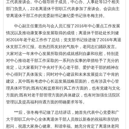
工代表座谈会。中心领导班子成员，中心办、人事处等12个相关
部门负责人，22名离退休干部职工代表参加了座谈会。会议由主
管离退休干部工作的党委副书记兼纪委书记张冬梅主持。
中心副主任董浩向与会人员汇报了2016年中心重点工作发展
情况以及推动康复事业发展取得的成绩；离退休干部处处长刘健
对2016年老干处工作作了总结；党支部书记徐进做了2016年离退
休支部工作汇报。在热烈而友好的气氛中，老同志们踊跃发言。
大家对这一年来中心发展所取得的成就感到自豪和欣慰，特别是
对中心推动老干部工作采取的一系列办实事的举措给予了充分的
肯定，让大家看到了中央对于关心老干部、爱护老干部的精神在
中心得到了具体落实；同时对中心建设和未来发展提出了中肯的
建议，其中既有考虑中心长远发展战略层面的，也有涉及中心管
理具体环节的;既有纪检监察和行风工作方面的，也有党建与文化
方面的;既有对老干部管理方面的具体建议，也有对加强生活院区
管理以及提高福利待遇方面的明确要求等等。
***后，张冬梅书记做了总结讲话，她首先代表中心党委和广
大干部职工向中心全体离退休干部人员致以新春的祝福和亲切的
慰问，祝愿大家身心健康、和谐幸福。她充分肯定了离退休老同