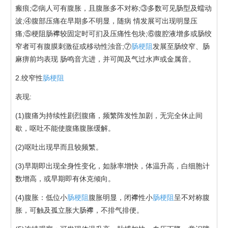
瘢痕;②病人可有腹胀，且腹胀多不对称;③多数可见肠型及蠕动
波;④腹部压痛在早期多不明显，随病 情发展可出现明显压
痛;⑤梗阻肠襻较固定时可扪及压痛性包块;⑥腹腔液增多或肠绞
窄者可有腹膜刺激征或移动性浊音;⑦
肠梗阻
发展至肠绞窄、肠
麻痹前均表现 肠鸣音亢进，并可闻及气过水声或金属音。
2.绞窄性
肠梗阻
表现:
(1)腹痛为持续性剧烈腹痛，频繁阵发性加剧，无完全休止间
歇，呕吐不能使腹痛腹胀缓解。
(2)呕吐出现早而且较频繁。
(3)早期即出现全身性变化，如脉率增快，体温升高，白细胞计
数增高，或早期即有休克倾向。
(4)腹胀：低位小
肠梗阻
腹胀明显，闭襻性小
肠梗阻
呈不对称腹
胀，可触及孤立胀大肠襻，不排气排便。