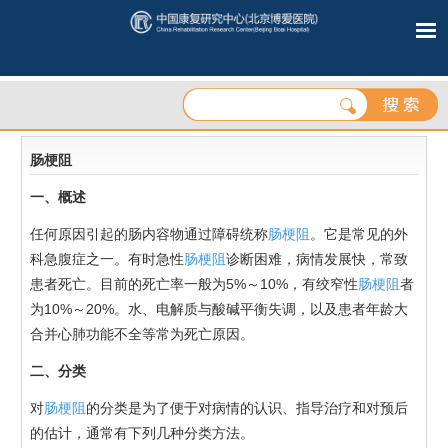
肠梗阻
一、概述
任何原因引起的肠内容物通过障碍统称
肠梗阻
。它是常见的外
科急腹症之一。有时急性
肠梗阻
诊断困难，病情发展快，常致
患者死亡。目前的死亡率一般为5%～10%，有绞窄性
肠梗阻
者
为10%～20%。水、电解质与酸碱平衡失调，以及患者年龄大
合并心肺功能不全等常为死亡原因。
二、分类
对
肠梗阻
的分类是为了便于对病情的认识、指导治疗和对预后
的估计，通常有下列几种分类方法。