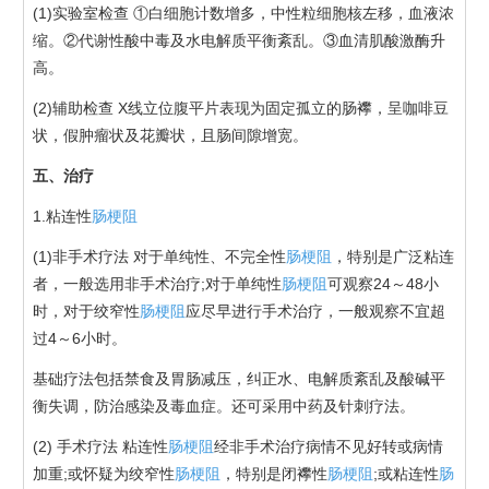
(1)实验室检查 ①白细胞计数增多，中性粒细胞核左移，血液浓
缩。②代谢性酸中毒及水电解质平衡紊乱。③血清肌酸激酶升
高。
(2)辅助检查 X线立位腹平片表现为固定孤立的肠襻，呈咖啡豆
状，假肿瘤状及花瓣状，且肠间隙增宽。
五、治疗
1.粘连性
肠梗阻
(1)非手术疗法 对于单纯性、不完全性
肠梗阻
，特别是广泛粘连
者，一般选用非手术治疗;对于单纯性
肠梗阻
可观察24～48小
时，对于绞窄性
肠梗阻
应尽早进行手术治疗，一般观察不宜超
过4～6小时。
基础疗法包括禁食及胃肠减压，纠正水、电解质紊乱及酸碱平
衡失调，防治感染及毒血症。还可采用中药及针刺疗法。
(2) 手术疗法 粘连性
肠梗阻
经非手术治疗病情不见好转或病情
加重;或怀疑为绞窄性
肠梗阻
，特别是闭襻性
肠梗阻
;或粘连性
肠