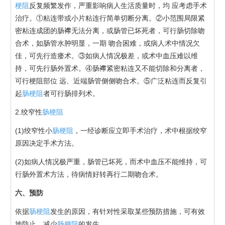
梗阻
反复频繁发作，严重影响病人生活质量时，均 应考虑手术
治疗。①粘连带或小片粘连行简单切断分离。②小范围局限紧
密粘连成团的肠襻无法分离，或肠管已坏死者，可行肠切除吻
合术，如肠管水肿明显，一期 吻合困难，或病人术中情况欠
佳，可先行造瘘术。③如病人情况极差，或术中血压难以维
持，可先行肠外置术。④肠襻紧密粘连又不能切除和分离者，
可行梗阻部位 远、近端肠管侧侧吻合术。⑤广泛粘连而反复引
起
肠梗阻
者可行肠排列术。
2.绞窄性
肠梗阻
(1)绞窄性小
肠梗阻
，一经诊断应立即手术治疗，术中根据绞窄
原因决定手术方法。
(2)如病人情况极严重，肠管已坏死，而术中血压不能维持，可
行肠外置术方法，待病情好转再行二期吻合术。
六、预防
依据
肠梗阻
发生的原因，有针对性采取某些预防措施，可有效
地防止、减少
肠梗阻
的发生。