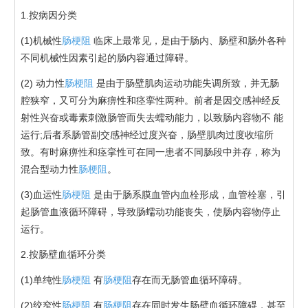
1.按病因分类
(1)机械性
肠梗阻
临床上最常见，是由于肠内、肠壁和肠外各种
不同机械性因素引起的肠内容通过障碍。
(2) 动力性
肠梗阻
是由于肠壁肌肉运动功能失调所致，并无肠
腔狭窄，又可分为麻痹性和痉挛性两种。前者是因交感神经反
射性兴奋或毒素刺激肠管而失去蠕动能力，以致肠内容物不 能
运行;后者系肠管副交感神经过度兴奋，肠壁肌肉过度收缩所
致。有时麻痹性和痉挛性可在同一患者不同肠段中并存，称为
混合型动力性
肠梗阻
。
(3)血运性
肠梗阻
是由于肠系膜血管内血栓形成，血管栓塞，引
起肠管血液循环障碍，导致肠蠕动功能丧失，使肠内容物停止
运行。
2.按肠壁血循环分类
(1)单纯性
肠梗阻
有
肠梗阻
存在而无肠管血循环障碍。
(2)绞窄性
肠梗阻
有
肠梗阻
存在同时发生肠壁血循环障碍，甚至