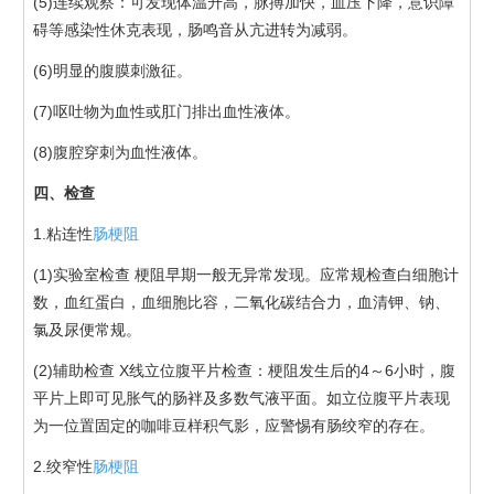
(5)连续观察：可发现体温升高，脉搏加快，血压下降，意识障
碍等感染性休克表现，肠鸣音从亢进转为减弱。
(6)明显的腹膜刺激征。
(7)呕吐物为血性或肛门排出血性液体。
(8)腹腔穿刺为血性液体。
四、检查
1.粘连性
肠梗阻
(1)实验室检查 梗阻早期一般无异常发现。应常规检查白细胞计
数，血红蛋白，血细胞比容，二氧化碳结合力，血清钾、钠、
氯及尿便常规。
(2)辅助检查 X线立位腹平片检查：梗阻发生后的4～6小时，腹
平片上即可见胀气的肠袢及多数气液平面。如立位腹平片表现
为一位置固定的咖啡豆样积气影，应警惕有肠绞窄的存在。
2.绞窄性
肠梗阻