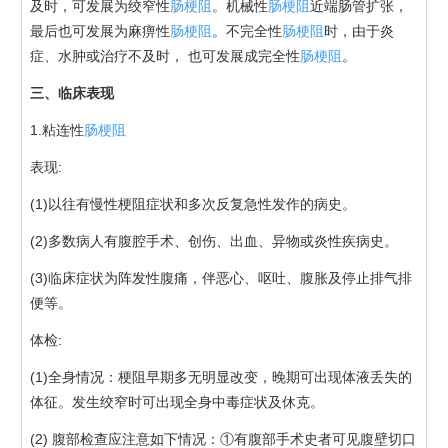
及时，可发展为绞窄性
肠梗阻
。机械性
肠梗阻
近端肠管扩张，
最后也可发展为麻痹性
肠梗阻
。不完全性
肠梗阻
时，由于炎
症、水肿或治疗不及时， 也可发展成完全性
肠梗阻
。
三、临床表现
1.粘连性
肠梗阻
表现:
(1)以往有慢性梗阻症状和多次反复急性发作的病史。
(2)多数病人有腹腔手术、创伤、出血、异物或炎性疾病史。
(3)临床症状为阵发性腹痛，伴恶心、呕吐、腹胀及停止排气排
便等。
体检:
(1)全身情况：梗阻早期多无明显改变，晚期可出现体液丢失的
体征。发生绞窄时可出现全身中毒症状及休克。
(2) 腹部检查应注意如下情况：①有腹部手术史者可见腹壁切口