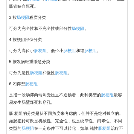
肠管缺血坏死。
3.按
肠梗阻
程度分类
可分为完全性和不完全性或部分性
肠梗阻
。
4.按梗阻部位分类
可分为高位小
肠梗阻
、低位小
肠梗阻
和结
肠梗阻
。
5.按发病轻重缓急分类
可分为急性
肠梗阻
和慢性
肠梗阻
。
6.闭襻型
肠梗阻
是指一段肠襻两端均受压且不通畅者，此种类型的
肠梗阻
最容
易发生肠壁坏死和穿孔。
肠 梗阻的分类是从不同角度来考虑的，但并不是绝对孤立的。
如肠扭转可既是机械性、完全性，也是绞窄性、闭襻性。不同
类型的
肠梗阻
在一定条件下可以转化，如单 纯性
肠梗阻
治疗不