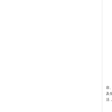
随
容
及
活