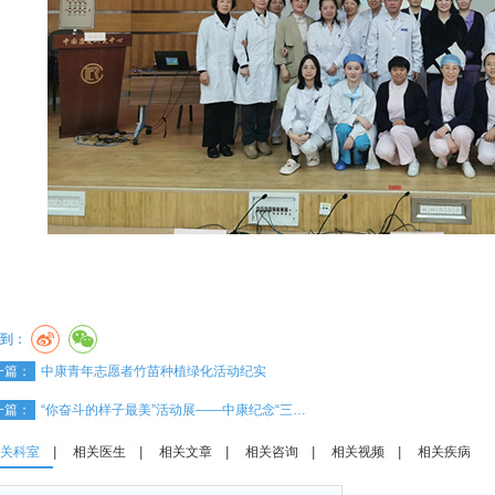
到：
一篇：
中康青年志愿者竹苗种植绿化活动纪实
一篇：
“你奋斗的样子最美”活动展——中康纪念“三…
关科室
|
相关医生
|
相关文章
|
相关咨询
|
相关视频
|
相关疾病