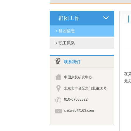
群团工作
群团信息
职工风采
联系我们
为
在
中国康复研究中心
党
北京市丰台区角门北路10号
首
010-67563322
crrcweb@163.com