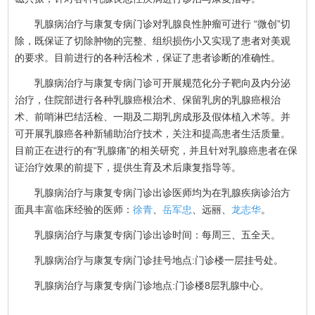
乳腺病治疗与康复专病门诊对乳腺良性肿瘤可进行 “微创”切
除，既保证了切除肿物的完整、组织损伤小又实现了患者对美观
的要求。目前进行的各种活检术，保证了患者诊断的准确性。
乳腺病治疗与康复专病门诊可开展规范化分子靶向及内分泌
治疗，住院部进行各种乳腺癌根治术、保留乳房的乳腺癌根治
术、前哨淋巴结活检、一期及二期乳房成形及假体植入术等。并
可开展乳腺癌各种新辅助治疗技术，关注和提高患者生活质量。
目前正在进行的有“乳腺痛”的相关研究，并且针对乳腺癌患者在保
证治疗效果的前提下，提供生育及术后康复指导等。
乳腺病治疗与康复专病门诊出诊医师均为在乳腺疾病诊治方
面具丰富临床经验的医师：
徐青
、
岳军忠
、远丽、
龙志华
。
乳腺病治疗与康复专病门诊出诊时间：每周三、五全天。
乳腺病治疗与康复专病门诊挂号地点:门诊楼一层挂号处。
乳腺病治疗与康复专病门诊地点:门诊楼8层乳腺中心。