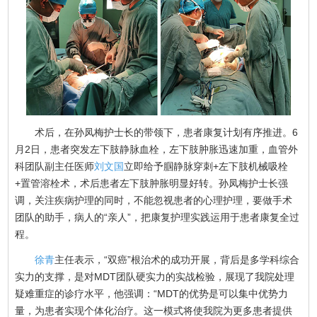
术后，在孙凤梅护士长的带领下，患者康复计划有序推进。6
月2日，患者突发左下肢静脉血栓，左下肢肿胀迅速加重，血管外
科团队副主任医师
刘文国
立即给予腘静脉穿刺+左下肢机械吸栓
+置管溶栓术，术后患者左下肢肿胀明显好转。孙凤梅护士长强
调，关注疾病护理的同时，不能忽视患者的心理护理，要做手术
团队的助手，病人的“亲人”，把康复护理实践运用于患者康复全过
程。
徐青
主任表示，“双癌”根治术的成功开展，背后是多学科综合
实力的支撑，是对MDT团队硬实力的实战检验，展现了我院处理
疑难重症的诊疗水平，他强调：“MDT的优势是可以集中优势力
量，为患者实现个体化治疗。这一模式将使我院为更多患者提供