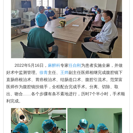
2022年5月16日，
麻醉科
专家
任自刚
为患者实施全麻，并做
好术中监测管理。
徐青
主任、
王烨
副主任医师相继完成腹腔镜下
直肠癌根治术、胃癌根治术、结肠造口术、腹腔引流术。范荣富
医师作为腹腔镜扶镜手，全程配合完成手术。分离、切除、取
出、吻合……各个步骤有条不紊地进行，历时7个半小时，手术顺
利完成。