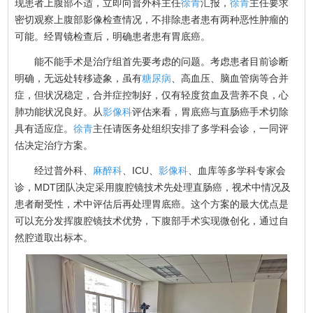
现患者上腹部不适，立即向普外科主任
徐青
汇报，
徐青
主任要求
密切观察上腹部影像检查情况，不排除患者患有两种恶性肿瘤的
可能。经胃镜检查后，明确患者患有胃底癌。
能不能手术是治疗组首先要考虑的问题。考虑患者目前诊断
明确，无远处转移迹象，虽有
糖尿病
、高血压、脑血管病等合并
症，但状况稳定，合并症控制好，仅有轻度贫血及营养不良，心
肺功能状况良好。从
影像科
评估来看，胃底癌与直肠癌手术切除
具有适应症。
徐青
主任请医务处组织安排了多学科会诊，一同评
估决定治疗方案。
经过普外科、
麻醉科
、ICU、
影像科
、血库等多学科专家会
诊，MDT团队决定采用腹腔镜技术先处理直肠癌，视术中情况及
患者耐受性，术中评估后再处理胃底癌。这个方案的最大优点是
可以充分发挥腹腔镜技术优势，下腹部手术实现微创化，通过自
然腔道取出标本。