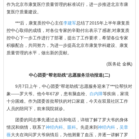
作为北京市康复医疗质量管理的标准试行，进一步推进北京市康
复医疗质量建设。
***后，康复质控中心主任
李建军
总结了2015年上半年康复质
控中心取得的成绩，对各位专家的辛勤付出表示了感谢;对康复质
控中心下一步工作进行了部署，提出了工作要求，希望各位专家
积极配合，共同努力，为进一步提高北京市康复学科建设、康复
质量管理的水平，做出新的贡献。
(医务处 金枫)
中心团委“帮老助残”志愿服务活动报道(二)
9月7日上午，中心团委“帮老助残”志愿服务迎来了***位帮扶对
象——罗大爷。他今年67岁，患有脑血栓、
白内障
等疾病，家境
十分困难。作为团委首批帮扶的对口家庭，今天在双晨社区工作
人员的陪同下，前来我院就诊。
团委的同志事先通过走访和电话，详细了解了罗大爷的身体
情况和病情，联系了
神经内科
、
眼科
。先是来到
神经内科
，
吴章
薇
大夫在询问罗大爷病情后，为他测量了血压，并逐一讲解了罗