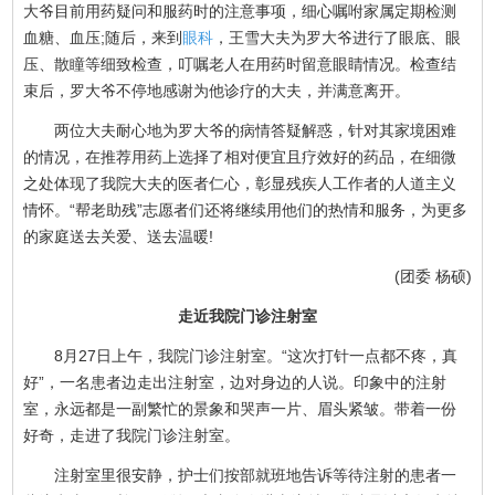
大爷目前用药疑问和服药时的注意事项，细心嘱咐家属定期检测
血糖、血压;随后，来到
眼科
，王雪大夫为罗大爷进行了眼底、眼
压、散瞳等细致检查，叮嘱老人在用药时留意眼睛情况。检查结
束后，罗大爷不停地感谢为他诊疗的大夫，并满意离开。
两位大夫耐心地为罗大爷的病情答疑解惑，针对其家境困难
的情况，在推荐用药上选择了相对便宜且疗效好的药品，在细微
之处体现了我院大夫的医者仁心，彰显残疾人工作者的人道主义
情怀。“帮老助残”志愿者们还将继续用他们的热情和服务，为更多
的家庭送去关爱、送去温暖!
(团委 杨硕)
走近我院门诊注射室
8月27日上午，我院门诊注射室。“这次打针一点都不疼，真
好”，一名患者边走出注射室，边对身边的人说。印象中的注射
室，永远都是一副繁忙的景象和哭声一片、眉头紧皱。带着一份
好奇，走进了我院门诊注射室。
注射室里很安静，护士们按部就班地告诉等待注射的患者一