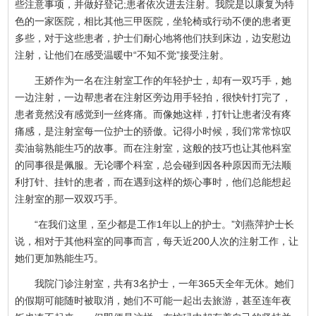
些注意事项，并做好登记;患者依次进去注射。我院是以康复为特
色的一家医院，相比其他三甲医院，坐轮椅或行动不便的患者更
多些，对于这些患者，护士们耐心地将他们扶到床边，边安慰边
注射，让他们在感受温暖中“不知不觉”接受注射。
王娇作为一名在注射室工作的年轻护士，却有一双巧手，她
一边注射，一边帮患者在注射区旁边用手轻拍，很快针打完了，
患者竟然没有感觉到一丝疼痛。而像她这样，打针让患者没有疼
痛感，是注射室每一位护士的骄傲。记得小时候，我们常常惊叹
卖油翁熟能生巧的故事。而在注射室，这般的技巧也让其他科室
的同事很是佩服。无论哪个科室，总会碰到因各种原因而无法顺
利打针、挂针的患者，而在遇到这样的烦心事时，他们总能想起
注射室的那一双双巧手。
“在我们这里，至少都是工作1年以上的护士。”刘燕萍护士长
说，相对于其他科室的同事而言，每天近200人次的注射工作，让
她们更加熟能生巧。
我院门诊注射室，共有3名护士，一年365天全年无休。她们
的假期可能随时被取消，她们不可能一起出去旅游，甚至连年夜