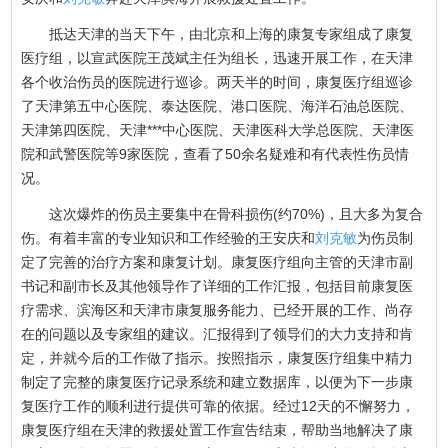
抵达天津的当天下午，由北京和上海的康复专家组成了康复
医疗组，以宣武医院王茂斌主任为组长，迅速开展工作，在天津
各个收治伤员的医院进行巡诊。两天半的时间，康复医疗组巡诊
了天津第五中心医院、泰达医院、港口医院、海洋石油总医院、
天津第四医院、天津***中心医院、天津医科大学总医院、天津医
院和武警医院等9家医院，查看了50余名疑难和有代表性伤员情
况。
这次爆炸的伤员主要集中在骨科损伤(约70%)，且大多为复合
伤。有着丰富的专业知识和工作经验的王安庆和
刘克敏
为伤员制
定了完善的治疗方案和康复计划。康复医疗组向主管的天津市副
书记和副市长及其他领导作了详细的工作汇报，包括目前康复医
疗需求、滨海区和天津市康复服务能力、已经开展的工作、尚存
在的问题以及专家组的建议。汇报得到了领导们的大力支持和肯
定，并就今后的工作做了指示。按照指示，康复医疗组集中精力
制定了完整的康复医疗记录系统和建立数据库，以便为下一步康
复医疗工作的顺利进行提供可靠的依据。经过12天的不懈努力，
康复医疗组在天津的救援处置工作宣告结束，帮助当地解决了康