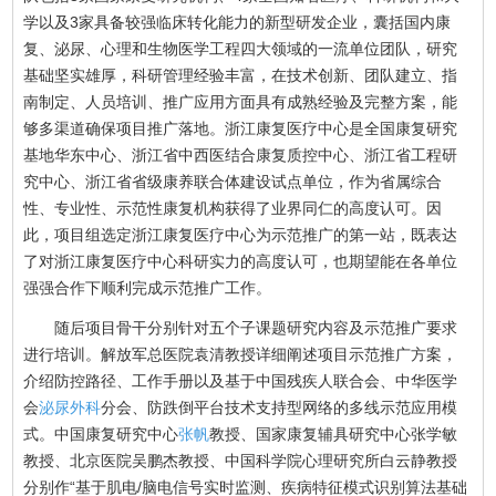
学以及3家具备较强临床转化能力的新型研发企业，囊括国内康
复、泌尿、心理和生物医学工程四大领域的一流单位团队，研究
基础坚实雄厚，科研管理经验丰富，在技术创新、团队建立、指
南制定、人员培训、推广应用方面具有成熟经验及完整方案，能
够多渠道确保项目推广落地。浙江康复医疗中心是全国康复研究
基地华东中心、浙江省中西医结合康复质控中心、浙江省工程研
究中心、浙江省省级康养联合体建设试点单位，作为省属综合
性、专业性、示范性康复机构获得了业界同仁的高度认可。因
此，项目组选定浙江康复医疗中心为示范推广的第一站，既表达
了对浙江康复医疗中心科研实力的高度认可，也期望能在各单位
强强合作下顺利完成示范推广工作。
随后项目骨干分别针对五个子课题研究内容及示范推广要求
进行培训。解放军总医院袁清教授详细阐述项目示范推广方案，
介绍防控路径、工作手册以及基于中国残疾人联合会、中华医学
会
泌尿外科
分会、防跌倒平台技术支持型网络的多线示范应用模
式。中国康复研究中心
张帆
教授、国家康复辅具研究中心张学敏
教授、北京医院吴鹏杰教授、中国科学院心理研究所白云静教授
分别作“基于肌电/脑电信号实时监测、疾病特征模式识别算法基础