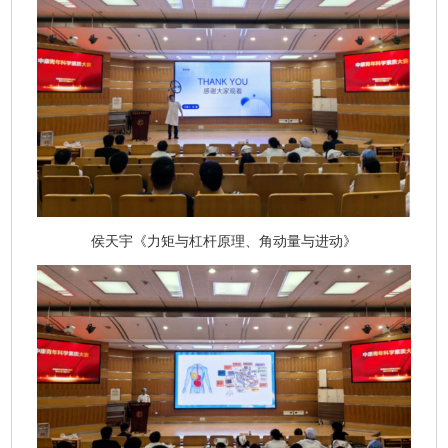
侯天宇《力矩与杠杆原理、角动量与进动》