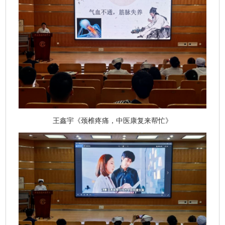
王鑫宇《颈椎疼痛，中医康复来帮忙》