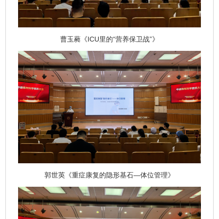
曹玉蕤《ICU里的“营养保卫战”》
郭世英《重症康复的隐形基石—体位管理》