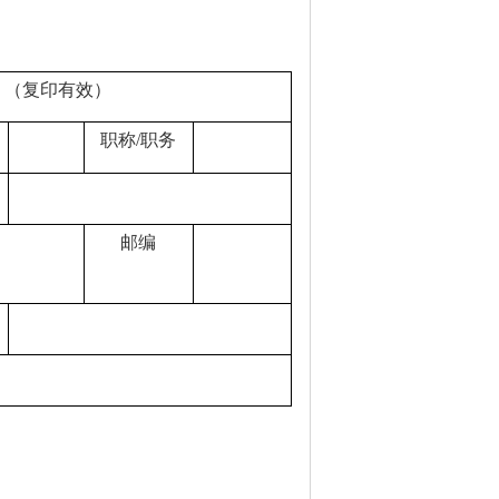
执
（复印有效）
职称
/
职务
邮编