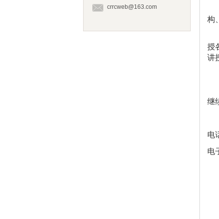
crrcweb@163.com
构
授
讲
继
电
电