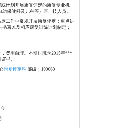
展或计划开展康复评定的康复专业机
妇幼保健科及儿科等）医、技人员。
临床工作中常规开展康复评定；重点讲
告书写以及相应康复训练计划制定；
排，费用自理。本研讨班为
2015
年***
训证书。
心
康复评定科
邮编：
100068
员会
月