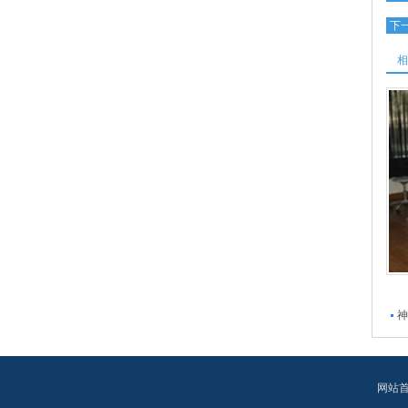
下
相
神
网站