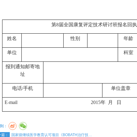
第
8
届全国康复评定技术研讨班报名回
姓名
性别
年龄
单位
科室
报到通知邮寄地
址
电话
/
手机
单位盖章
E-mail
2015
年
月
日
到：
一篇：
国家级继续医学教育认可项目《BOBATH治疗技…