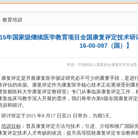
教育培训
015年国家级继续医学教育项目全国康复评定技术研讨
16-00-097（国）】
来源：中国残疾人康复协会康复技术专业委
康复评定是开展康复医学循证研究必不可少的重要手段，是进
效评估的依据。
康复评定作为康复医学核心技术正在逐渐受到重
暨首都医科大学康复评定教研室）专门从事临床康复评定工作，
康复临床与教学深入开展的需求，我们将举办第
8
届全国康复评定
培训和研讨。
研讨班定于
2015
年
8
月
17
日至
21
日
举办，为期
5
天。
培训目标
：普及康复评定方法与技术；引进、介绍和推广国际
康复评定技术人才奇缺的状况；提升高等院校康复评定专业教师