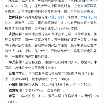
***继续医学教育项目：神经系统疾病康复学习班[项目编号2011-
03-07-036（国）]，项目负责人中国康复研究中心北京博爱医院
副院长、北京博爱医院神经康复科主任、博士生导师
张通
教授。
教师阵容：
有神经康复专家
张通
、
张皓
、李胜利、
恽晓萍
、
何
静杰
、宋鲁平、
赵军
、崔利华等担纲主讲，也有经验丰富的青年
康复学者倾囊传授，更有海归康复治疗师精心传授。
讲授内容
：神经康复理论基础及康复新进展、合并症康复，神
经康复评定，脑外伤康复及预后，言语障碍的评定与康复，认知
障碍的评定与康复，吞咽障碍的评定与康复，脑卒中的运动在学
习疗法，PNF疗法，作业疗法，强制训练疗法，痉挛的评定和处
理，平衡障碍的评定和治疗等。
学员条件：
全国各医院、康复中心的神经内外科、康复科、中
医科、内科的专业人员均可报名参加。
证书与学分：
学习结业考试合格颁发***继续医学教育学分证
书，授课35学时，授予Ⅰ类学分（***）10学分。
办班时间和招生人数：
2011年9月5日-9日，招生40-60名。
收费标准：
学费1200-元（含资料费）。
食宿：
由学习班统一安排，费用自理（住宿标准：60元/日、80
元/日）。