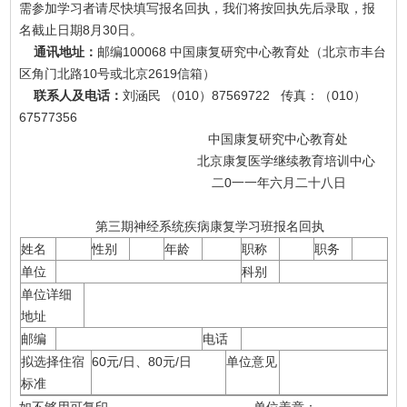
需参加学习者请尽快填写报名回执，我们将按回执先后录取，报
名截止日期8月30日。
通讯地址：
邮编100068 中国康复研究中心教育处（北京市丰台
区角门北路10号或北京2619信箱）
联系人及电话：
刘涵民 （010）87569722 传真：（010）
67577356
中国康复研究中心教育处
北京康复医学继续教育培训中心
二0一一年六月二十八日
第三期神经系统疾病康复学习班报名回执
姓名
性别
年龄
职称
职务
单位
科别
单位详细
地址
邮编
电话
拟选择住宿
60元/日、80元/日
单位意见
标准
如不够用可复印 单位盖章：