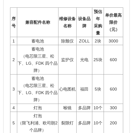
预估
单价最高
序
维修设备
设备品
年
兼容配件名称
限价
号
名称
牌
采购
（元）
量
1
蓄电池
除颤仪
ZOLL
2块
3000
蓄电池
（电芯限三星、松
2
监护仪
光电
25块
600
下、LG、FDK 四个品
牌）
蓄电池
（电芯限三星、松
3
心电图机
福田
5块
600
下、LG、FDK 四个品
牌）
4
灯泡
喉镜
多品牌
10个
300
灯泡
5
（限飞利浦、欧司朗2
裂隙灯
多品牌
10个
200
个品牌）