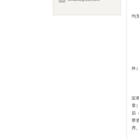
均
外
应
章
后
带
序