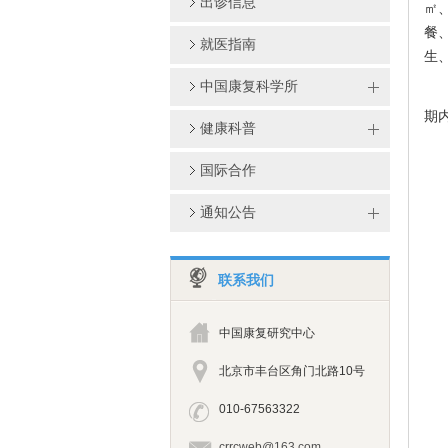
出诊信息
㎡
餐
就医指南
生
中国康复科学所
期
健康科普
国际合作
通知公告
联系我们
中国康复研究中心
北京市丰台区角门北路10号
010-67563322
crrcweb@163.com