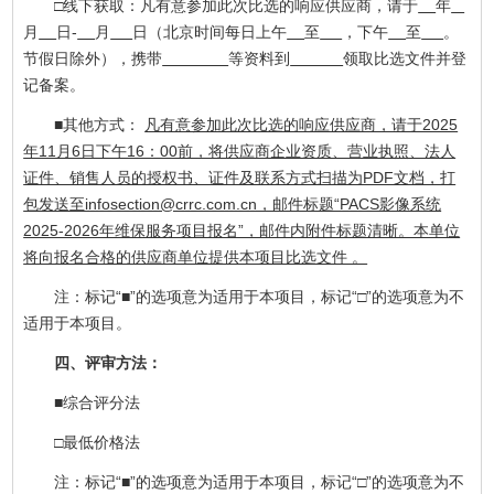
□线下获取：凡有意参加此次比选的响应供应商，请于
年
月
日-
月
日（北京时间每日上午
至
，下午
至
。
节假日除外），携带
等资料到
领取比选文件并登
记备案。
■其他方式：
凡有意参加此次比选的响应供应商，请于2025
年11月6日下午16：00前，将供应商企业资质、营业执照、法人
证件、销售人员的授权书、证件及联系方式扫描为PDF文档，打
包发送至infosection@crrc.com.cn，邮件标题“PACS影像系统
2025-2026年维保服务项目报名”，邮件内附件标题清晰。本单位
将向报名合格的供应商单位提供本项目比选文件 。
注：标记“■”的选项意为适用于本项目，标记“□”的选项意为不
适用于本项目。
四、评审方法：
■综合评分法
□最低价格法
注：标记“■”的选项意为适用于本项目，标记“□”的选项意为不