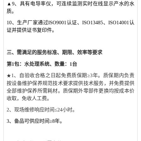
▲
9
、具有电导率仪，可连续监测实时在线显示产水的水
质。
10、生产厂家通过
ISO9001
认证、
ISO13485
、
ISO14001
认
证并提供证书复印件。
三、需满足的服务标准、期限、效率等要求
第1包：
水处理系统、数量：1台
1、自验收合格之日起免费质保期≥3年。
质保期内
负责
★
按设备维护保养规范技术要求提供技术服务，并免费提供
全部维护保养所需耗材。
质保期外零部件更换均按成本价
收取，免收人工费。
2、现场维修响应时间≤24小时。
3、备品可供应时间
≥8
年
。