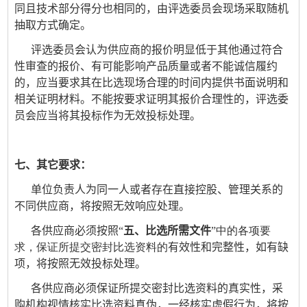
同且技
术部分得分也相同的，由评选委员会现场采取随机
抽取方式确定。
评选
委员会认为供应商的报价明显低于其他通过符合
性审查的报价、有可能影响产品质量或者不能诚信履约
的，应当要求其在比选现场合理的时间内提供书面说明和
相关证明材料。不能按要求证明其报价合理性的，
评选
委
员会应当将其投标作为无效投标处理。
七
、其它要求：
单位负责人为同一人或者存在直接控股、管理关系的
不同
供应商
，
将按照无效响应处理
。
各供应商必须按照“
五、比选所需文件
”中的各项要
求，保证所提交密封比选资料的
有效性和完整性
，如有缺
项，
将按照无效投标处理。
各供应商必须保证所提交
密封比选
资料的真实性，采
购机构视情核实
比选
资料真伪，一经核实虚假行为，将按