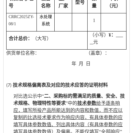
型号
号
名称
厂家
量
（元）
CRRC2025ZY-
水处理
1
08/
1
系统
（小写）
¥
：
合计总价：
（大写）
元
供货单位名称： （盖章）：
年 月 日
技术规格偏离表及
对应的
技术应答的证明材料
(7)
对比选公示中“
二、采购标的需满足的质量、安全、技
术规格、物理特性等要求
”中的
技术参数
给予
逐条响
应，
填写
所投
产品所能达到的内容和数值，而不应以
复制的比选技术要求作为响应内容，有具体参数的应
填写具体参数数值、
列出具体内容（
有具体参数的应
填写具体参数数值
）及偏离。
不能仅填写“全部响应”