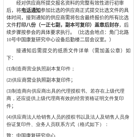
经对
供应商所
提交报名资料的完整有效性进行初审
后，将
电话通知
参加比选的供应商正式提交比选文件的
具
体时间，
接到
通知的供应商需将包含最终报价的所有比选
文件
打印
八份（一正七副，副本可复印）盖章后封存
，后
续步骤按参会的具体要求执行。（比选会
地点：角门北路
10号
中国康复研究中心设备后勤楼二层会议室。
）
接通知后需提交的纸质文件详单（需加盖公章）如
下：
(1)制造商营业执照副本复印件；
商
营业执照副本复印件；
(2)供应
(3)制造商向供应商出具的代理授权书。若存在上级代理
商，还应提供上级代理商有效的经营资格证明文件复印
；
件
(4)供应商法人给销售人员的授权书以及法人及销售人员身
份证复印件、业务人员联系方式（格式如下）：
致：中国康复研究中心