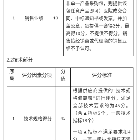
非单一产品采购包，则提供该
包任意产品即可）医院成交合
1
销售业绩
10
同、中标通知书或发票，并加
盖公章，每提供一套得2分，最
高得10分，不提供不得分。销
售给经销商或代理商的销售业
绩不予认可。
2.2技术部分
序
分
评分因素分项
评分标准
号
值
根据
供应商提供的
“技术规
格偏离表”进行评分，满足
全部技术要求的为45分。
（含▲指标5个，一般技术
技术规格得分
45
1
指标18个）
一项▲指标不满足要求扣4
分，一项一般技术指标不满