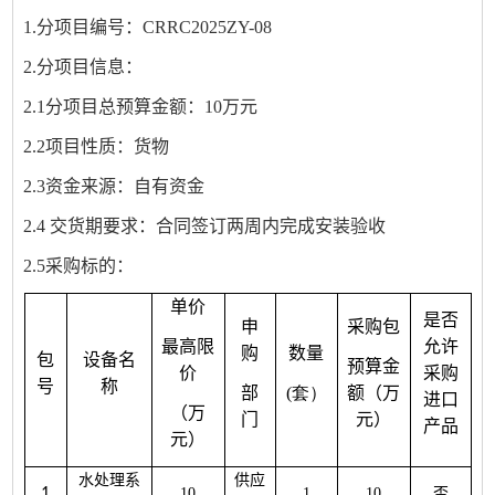
1.分项目编号：CRRC2025ZY-08
2.分项目信息：
2.1分项目总预算金额：10万元
2.2项目性质：货物
2.3资金来源：自有资金
2.4 交货期要求：合同签订两周内完成安装验收
2.5采购标的：
单价
是否
申
采购包
最高限
允许
购
数量
包
设备名
预算金
价
采购
号
称
部
(套）
额（万
进口
（万
门
元）
产品
元）
水处理系
供应
1
10
1
10
否