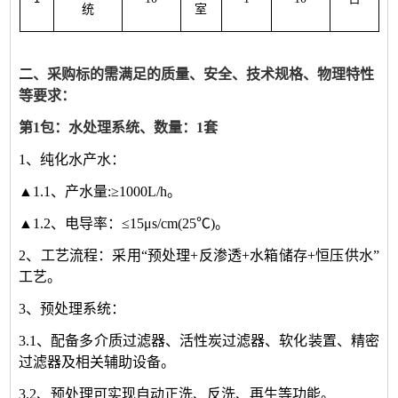
统
室
二、采购标的需满足的质量、安全、技术规格、物理特性
等要求：
第1包：
水处理系统、数量：1套
1
、纯化水产水：
▲1.1、产水量
:
≥
1000L/h
。
▲1.2、电导率：≤
15
μ
s/cm(25
℃
)
。
2、工艺流程：采用“预处理
+
反渗透
+
水箱储存
+
恒压供水”
工艺。
3、预处理系统：
3.1、配备多介质过滤器、活性炭过滤器、软化装置、精密
过滤器及相关辅助设备。
3.2、预处理可实现自动正洗、反洗、再生等功能。