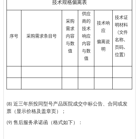
技术规格偏离表
供应
技术证
采购
商的
技术响
明材料
需求
技术
应
（文件
序号
采购需求条目号
内容
响应
名称、
偏离说
与数
内容
页码、
明
值
与数
位置）
值
(8) 近三年所投同型号产品医院成交中标公告、合同或发
票（显示价格及盖章页）；
(9) 售后服务承诺函（格式如下）：