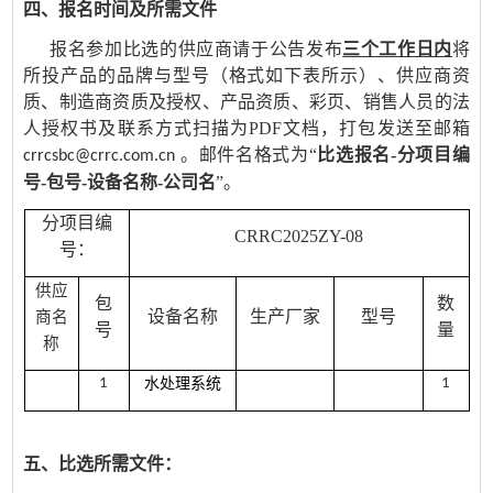
四、
报名时间及所需文件
报名参加比选的供应商
请于
公告
发布
三个工作日内
将
所投产品的品牌与型号（格式如下表所示）、供应商资
质、制造商资质及授权、产品资质、彩页、销售人员的法
人授权书及联系方式扫描为PDF文档，打包发送至邮箱
。邮件名格式为“
比选报名-分项目编
crrcsbc@crrc.com.cn
号-包号-设备名称-公司名
”。
分项目编
CRRC202
5
ZY-
08
号：
供应
包
数
设备名称
生产厂家
型号
商名
号
量
称
1
水处理系统
1
五、比选所需文件：