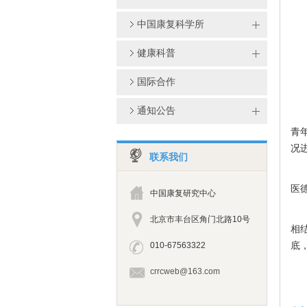
中国康复科学所
健康科普
国际合作
通知公告
青
况
联系我们
医
中国康复研究中心
北京市丰台区角门北路10号
相
底
010-67563322
crrcweb@163.com