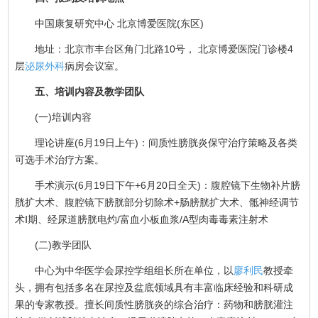
中国康复研究中心 北京博爱医院(东区)
地址：北京市丰台区角门北路10号， 北京博爱医院门诊楼4
层
泌尿外科
病房会议室。
五、培训内容及教学团队
(一)培训内容
理论讲座(6月19日上午)：间质性膀胱炎保守治疗策略及各类
可选手术治疗方案。
手术演示(6月19日下午+6月20日全天)：腹腔镜下生物补片膀
胱扩大术、腹腔镜下膀胱部分切除术+肠膀胱扩大术、骶神经调节
术Ⅰ期、经尿道膀胱电灼/富血小板血浆/A型肉毒毒素注射术
(二)教学团队
中心为中华医学会尿控学组组长所在单位，以
廖利民
教授牵
头，拥有包括多名在尿控及盆底领域具有丰富临床经验和科研成
果的专家教授。擅长间质性膀胱炎的综合治疗：药物和膀胱灌注