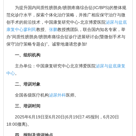
为提升国内间质性膀胱炎/膀胱疼痛综合征(IC/BPS)的整体规
范化诊疗水平，探索个体化治疗策略，并推广相应保守治疗与微
创手术的前沿技术，中国康复研究中心-北京博爱医院
泌尿与盆底
康复中心
廖利民
教授、
张鹏
教授携团队，联合国内知名专家，举
办“间质性膀胱炎/膀胱疼痛综合征诊疗进展研讨会(暨微创手术与
保守治疗策略专题会)”。诚挚地邀请您参加!
一、组织机构
主办单位：中国康复研究中心北京博爱医院
泌尿与盆底康复
中心
。
二、培训对象
全国各级医疗机构
泌尿外科
医师。
三、培训时间
2025年6月19日至6月20日(6月19日7:45报到，6月20日
18:00撤离)。
四、报到及培训地点