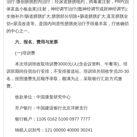
治疗;微创膀胱腔内治疗：经尿道膀胱电灼，肉毒素注射，PRP(自
体富血小板血浆)注射，神经调节治疗(骶神经调节或胫神经调节);
生物补片/肠道膀胱扩大;膀胱部分切除+肠道膀胱扩大;直至膀胱全
切+尿流改道等。是国内间质性膀胱炎治疗手段最丰富，疗效确切
的中心之一。
六、报名、费用与发票
(一)培训费
本次培训班收取培训费3000元/人(含会议资料、午餐等)。培
训班期间住宿自行安排，不安排接送站。培训班共招收学员20-30
名，按照缴费先后顺序录取，额满为止，采取银行汇款方式缴
费。
收款单位：中国康复研究中心
开户银行：中国建设银行北京洋桥支行
银行账户：1105 0162 5100 0977 7777
纳税人识别号：121 00000 40000 30241