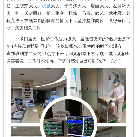
任、王晓荣大夫、
杨威
大夫、于海涛大夫、唐丽大夫、左雪冰大
夫、护士长封丽红、护士张焱、杨鑫、马青、武艺、武冰君、赵
程英等人在频繁剧烈咳嗽的情况下，坚持坚守岗位，做好每日门
诊、病房相关工作。
手术日当天，医护工作压力极大，当晚值夜班的2名护士从下
午4点接班便忙到“飞起”，连吃饭喝水去卫生间的时间都没有，一
直加班到第二天的11点才下班，问她们累不累，饿不饿，她们却
微笑着说，工作时不觉得，下班时感觉自己可以“吃下一头牛”。