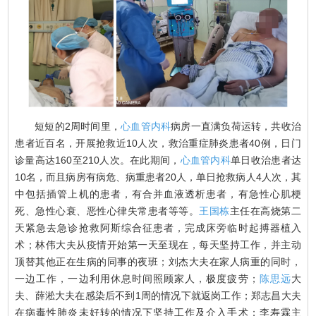
短短的2周时间里，
心血管内科
病房一直满负荷运转，共收治
患者近百名，开展抢救近10人次，救治重症肺炎患者40例，日门
诊量高达160至210人次。在此期间，
心血管内科
单日收治患者达
10名，而且病房有病危、病重患者20人，单日抢救病人4人次，其
中包括插管上机的患者，有合并血液透析患者，有急性心肌梗
死、急性心衰、恶性心律失常患者等等。
王国栋
主任在高烧第二
天紧急去急诊抢救阿斯综合征患者，完成床旁临时起搏器植入
术；林伟大夫从疫情开始第一天至现在，每天坚持工作，并主动
顶替其他正在生病的同事的夜班；刘杰大夫在家人病重的同时，
一边工作，一边利用休息时间照顾家人，极度疲劳；
陈思远
大
夫、薛淞大夫在感染后不到1周的情况下就返岗工作；郑志昌大夫
在病毒性肺炎未好转的情况下坚持工作及介入手术；李寿霖主