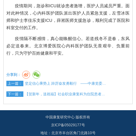
疫情期间，急诊和ICU就诊患者激增，医护人员减员严重。面
对此种情况，心内科医护团队派出医护人员紧急支援，左雪冰医
师和护士李佳乐支援ICU，薛淞医师支援急诊，顺利完成了医院和
科室交付的工作。
疫情隔不断感情，真心能唤醒信心。若道残冬不是春，东风
必定送春来。北京博爱医院心内科医护团队无畏艰辛、负重前
行，只为守护百姓健康和平安。
分享到：
上一篇：
坚定信心乘势上 踔厉奋发勇毅行 ——中康党委…
下一篇：
【贺新年，送祝福】社会职业康复科为住院患者…
中国康复研究中心 版权所有
京ICP备05029177号
地址：北京市丰台区角门北路10号