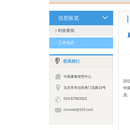
信息纵览
时政要闻
工作动态
联系我们
为
中国康复研究中心
2
北京市丰台区角门北路10号
中
员
010-67563322
crrcweb@163.com