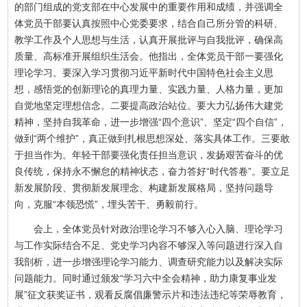
的部门组成的党支部在中心发展中的重要作用和成绩，并强调全
体党员干部要认真按照中心党委要求，结合自己所分管的科研、
教学工作及个人思想与生活，认真开展批评与自我批评，确保高
质量、高标准开展组织生活会。他指出，全体党员干部一要强化
理论学习。要深入学习贯彻习近平新时代中国特色社会主义思
想，感悟党的创新理论的真理力量、实践力量、人格力量，更加
自觉地坚定理想信念。二要提高政治站位。要大力弘扬伟大建党
精神，坚持自我革命，进一步增强“四个意识”、坚定“四个自信”，
做到“两个维护”，真正做到扎根思想深处、落实具体工作。三要敢
于担当作为。年轻干部要强化责任担当意识，发扬艰苦奋斗的优
良传统，保持永不懈怠的精神状态，奋力答好“时代答卷”。要立足
新发展阶段、贯彻新发展理念、构建新发展格局，坚持问题导
向，克服“本领恐慌”，埋头苦干、勇毅前行。
会上，全体党员针对政治理论学习不够入心入脑、理论学习
与工作实际结合不足、党史学习内容不够深入等问题进行深入自
我剖析，进一步增强理论学习能力、调查研究能力以及解决实际
问题能力。同时通过颁发“学习六中全会精神，助力康复事业发
展”征文获奖证书，观看反腐倡廉警示片和违法违纪等荣辱教育，