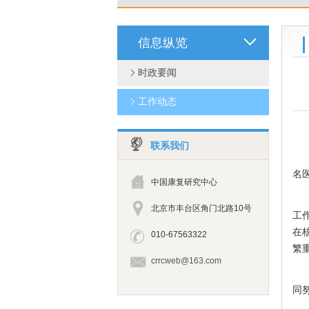
信息纵览
时政要闻
工作动态
联系我们
6
名
中国康复研究中心
核
北京市丰台区角门北路10号
工
在
010-67563322
繁
crrcweb@163.com
疫
同