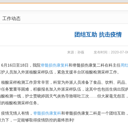
工作动态
团结互助 抗击疫情
来源：孙薇
发布时间：2020-07-0
月16日至18日，我院
脊髓损伤康复科
和脊髓损伤康复二科在科主任
周
医护人员加入外派核酸采样队伍，紧急支援丰台区核酸检测采样工作。
酸采样检测工作异常辛苦，科室为外派人员准备了食品、饮料、药品、
作任务繁重等困难，积极报名加入外派采样队伍，这其中也包括生病出院
核酸检测一线，护士贾晓婷因天气炎热导致呕吐三次……但大家毫无怨言
重的核酸检测采样任务。
情无情人有情，
脊髓损伤康复科
和脊髓损伤康复二科是一个团结互助
努力下，一定能够取得疫情防控的最终胜利!