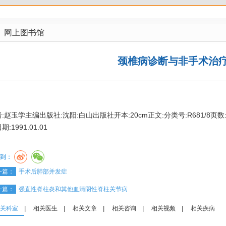
网上图书馆
颈椎病诊断与非手术治
:赵玉学主编出版社:沈阳:白山出版社开本:20cm正文:分类号:R681/8页数:259页
期:1991.01.01
到：
一篇：
手术后肺部并发症
一篇：
强直性脊柱炎和其他血清阴性脊柱关节病
关科室
|
相关医生
|
相关文章
|
相关咨询
|
相关视频
|
相关疾病