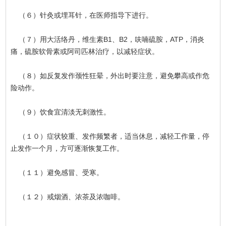
（６）针灸或埋耳针，在医师指导下进行。
（７）用大活络丹，维生素B1、B2，呋喃硫胺，ATP，消炎
痛，硫胺软骨素或阿司匹林治疗，以减轻症状。
（８）如反复发作颈性狂晕，外出时要注意，避免攀高或作危
险动作。
（９）饮食宜清淡无刺激性。
（１０）症状较重、发作频繁者，适当休息，减轻工作量，停
止发作一个月，方可逐渐恢复工作。
（１１）避免感冒、受寒。
（１２）戒烟酒、浓茶及浓咖啡。