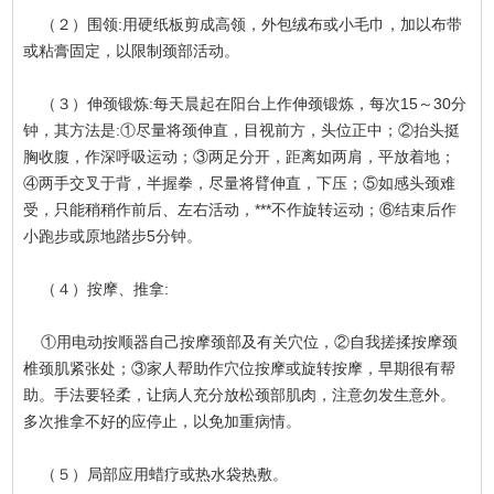
（２）围领:用硬纸板剪成高领，外包绒布或小毛巾，加以布带
或粘膏固定，以限制颈部活动。
（３）伸颈锻炼:每天晨起在阳台上作伸颈锻炼，每次15～30分
钟，其方法是:①尽量将颈伸直，目视前方，头位正中；②抬头挺
胸收腹，作深呼吸运动；③两足分开，距离如两肩，平放着地；
④两手交叉于背，半握拳，尽量将臂伸直，下压；⑤如感头颈难
受，只能稍稍作前后、左右活动，***不作旋转运动；⑥结束后作
小跑步或原地踏步5分钟。
（４）按摩、推拿:
①用电动按顺器自己按摩颈部及有关穴位，②自我搓揉按摩颈
椎颈肌紧张处；③家人帮助作穴位按摩或旋转按摩，早期很有帮
助。手法要轻柔，让病人充分放松颈部肌肉，注意勿发生意外。
多次推拿不好的应停止，以免加重病情。
（５）局部应用蜡疗或热水袋热敷。